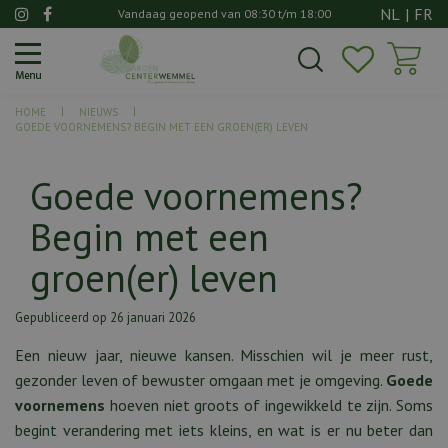
G
NL
|
FR
Vandaag geopend van
08:30
t/m
18:00
a
n
a
a
HOME
NIEUWS
r
GOEDE VOORNEMENS? BEGIN MET EEN GROEN(ER) LEVEN
c
o
Goede voornemens?
n
t
Begin met een
e
n
groen(er) leven
t
Gepubliceerd op
26 januari 2026
Een nieuw jaar, nieuwe kansen. Misschien wil je meer rust,
gezonder leven of bewuster omgaan met je omgeving.
Goede
voornemens
hoeven niet groots of ingewikkeld te zijn. Soms
begint verandering met iets kleins, en wat is er nu beter dan