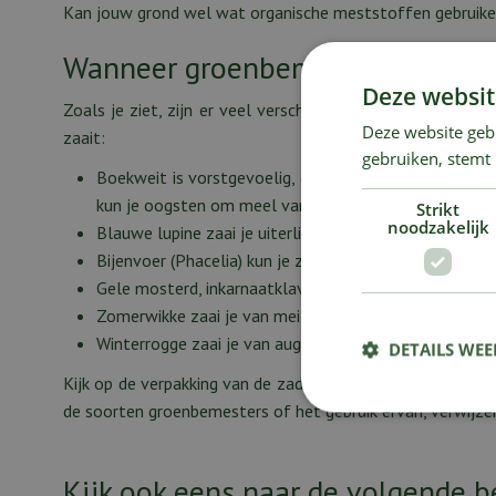
Kan jouw grond wel wat organische meststoffen gebruiken?
Wanneer groenbemesters zaaien
Deze websit
Zoals je ziet, zijn er veel verschillende soorten groenbe
Deze website geb
zaait:
gebruiken, stemt
Boekweit is vorstgevoelig, dus zaai je deze groenbeme
kun je oogsten om meel van te maken, maar dan moet 
Strikt
noodzakelijk
Blauwe lupine zaai je uiterlijk in juli.
Bijenvoer (Phacelia) kun je zaaien van maart tot half
Gele mosterd, inkarnaatklaver en Japanse haver kun 
Zomerwikke zaai je van mei tot half september.
Winterrogge zaai je van augustus tot eind oktober.
DETAILS WE
Kijk op de verpakking van de zaden van groenbemesters in
de soorten groenbemesters of het gebruik ervan, verwijzen
Kijk ook eens naar de volgende b