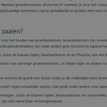
. Wanneer groenbemesters afsterven of wanneer je ze in het voorja
lantaardige bemesters zaai je gemakkelijk en groeien zeer snel. Oo
 zaaien?
n voor het houden van groenbemesters. Groenbemesters zijn tevens 
 onkruidonderdrukkers zijn onder andere gele mosterd en Japanse ha
, zoals de blauwe lupine, inkarnaatklaver en de Phacelia, ook wel
aliteit van sommige groenbemesters: ze bieden bijen en andere nu
n wortels de grond veel losser zodat je die makkelijker kunt bewe
ectief tegen schadelijke aaltjes. Dat geldt onder andere voor Japa
voegen, zoals de blauwe lupine, inkarnaatklaver en zomerwikke,
at zijn met name blad- en koolgewassen.