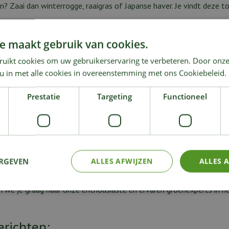
 Zaai dan winterrogge, raaigras of Japanse haver. Je vindt deze 
?
e maakt gebruik van cookies.
mesters. Je kunt ze dan ook niet allemaal het hele jaar door zaai
ruikt cookies om uw gebruikerservaring te verbeteren. Door onze
 u in met alle cookies in overeenstemming met ons Cookiebeleid.
ster in het voorjaar, op het laatst medio juni. De plant krijgt wi
je er wel heel veel van zaaien.
Prestatie
Targeting
Functioneel
 augustus.
je zaaien van augustus tot en met september.
ERGEVEN
ALLES AFWIJZEN
ALLES 
 ons tuincentrum in Wemmel voor meer info over waar, wanneer en 
 we je graag naar onze enthousiaste en ervaren groenexperts in he
erichten: