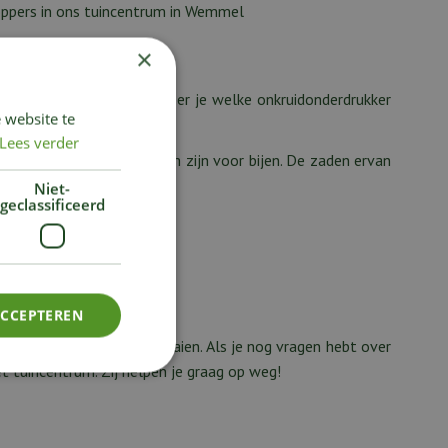
toppers in ons tuincentrum in Wemmel
×
en. Hieronder lees je wanneer je welke onkruidonderdrukker
 website te
Lees verder
tte bloempjes die voedzaam zijn voor bijen. De zaden ervan
Niet-
geclassificeerd
ACCEPTEREN
hoeveel je ervan kunt zaaien. Als je nog vragen hebt over
t tuincentrum. Zij helpen je graag op weg!