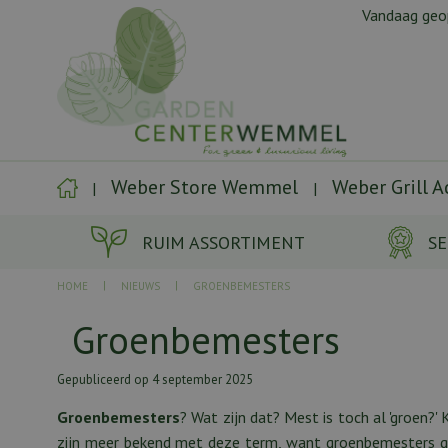
Ga
Vandaag ge
naar
content
Weber Store Wemmel
Weber Grill 
RUIM ASSORTIMENT
SE
HOME
NIEUWS
GROENBEMESTERS
Groenbemesters
Gepubliceerd op
4 september 2025
Groenbemesters
? Wat zijn dat? Mest is toch al 'groen?
zijn meer bekend met deze term, want groenbemesters geb