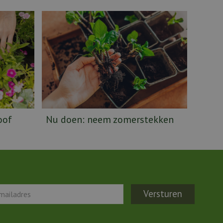
oof
Nu doen: neem zomerstekken