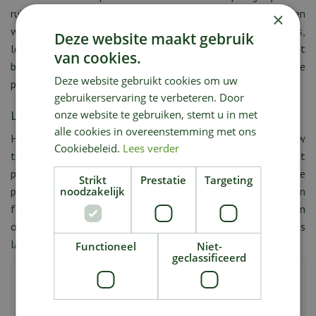
ruiken en toeslaan. Planten die goed beschermd moeten
×
worden zijn: rozen, stokrozen, chrysanten, geraniums,
Deze website maakt gebruik
leeuwenbekken, duizendschonen, munt, en pruimen. Dit
van cookies.
betekent niet dat plantroest niet toe kan slaan bij andere
Deze website gebruikt cookies om uw
planten.
gebruikerservaring te verbeteren. Door
Last van roest op uw planten?
onze website te gebruiken, stemt u in met
alle cookies in overeenstemming met ons
Heeft u met roest besmetten planten gesignaleerd in uw
Cookiebeleid.
Lees verder
tuin? Kom dan langs in ons tuincentrum. Wij helpen u van het
probleem af. Of misschien weet u niet goed met welke
Strikt
Prestatie
Targeting
plantenziekte uw plant besmet is geraakt. Neem dan een
noodzakelijk
foto mee van de plant waar u zich zorgen over maakt en
onze experts zullen er even naar kijken. Kom snel bij ons
langs, voor het te laat is!
Functioneel
Niet-
geclassificeerd
Deel deze tuintip
Vul uw gegevens in om deze tuintip te delen met een