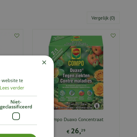
Vergelijk (0)
×
 website te
Lees verder
Niet-
geclassificeerd
zen
Compo Duaxo Concentraat
26
,
29
€