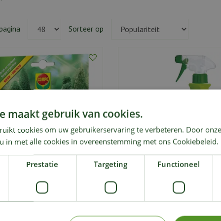
pagina
Sorteer op
e maakt gebruik van cookies.
ruikt cookies om uw gebruikerservaring te verbeteren. Door onze
 u in met alle cookies in overeenstemming met ons Cookiebeleid.
Prestatie
Targeting
Functioneel
Compo Ortiva plus
Compo Duaxo Spray Ro
30
,
20
,
29
29
€
€