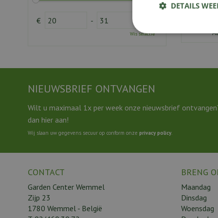
DETAILS WE
€
-
A
Wis selectie
NIEUWSBRIEF ONTVANGEN
Wilt u maximaal 1x per week onze nieuwsbrief ontvangen
dan hier aan!
Wij slaan uw gegevens secuur op conform onze
privacy policy
.
CONTACT
BRENG O
Garden Center Wemmel
Maandag
Zijp 23
Dinsdag
1780 Wemmel - België
Woensdag