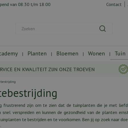
opend van
08:30
t/m
18:00
Contact
Academy
Planten
Bloemen
Wonen
Tuin
RVICE EN KWALITEIT ZIJN ONZE TROEVEN
ebestrijding
tebestrijding
g frustrerend zijn om te zien dat de tuinplanten die je met lief
h snel verspreiden en kunnen de gezondheid van de planten ernst
 tuinplanten te bestrijden en te voorkomen. Ben jij op zoek naar doe
d: