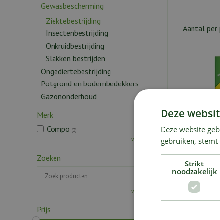
Gewasbescherming
Ziektebestrijding
Aantal per 
Insectenbestrijding
Onkruidbestrijding
Slakken bestrijden
Ongediertebestrijding
Potgrond en bodembedekkers
Gazononderhoud
Deze websit
Merk
Compo
Deze website geb
(3)
gebruiken, stemt
Wis selectie
Zoeken
Strikt
noodzakelijk
Wis selectie
Prijs