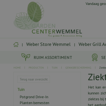
Ga
Vandaag ge
naar
content
Weber Store Wemmel
Weber Grill 
RUIM ASSORTIMENT
SE
HOME
PRODUCTEN
TUIN
GEWASBESCHERMING
Ziekt
Ziek
Terug naar overzicht
Het kan er
Tuin
kunnen zic
Potgrond Drive-In
ziektes bij
Planten bemesten
het aanbo