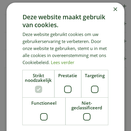
Specificaties
×
Deze website maakt gebruik
Verzendkosten
van cookies.
Deze website gebruikt cookies om uw
Showroom
gebruikerservaring te verbeteren. Door
onze website te gebruiken, stemt u in met
alle cookies in overeenstemming met ons
Merk
Cookiebeleid.
Lees verder
Strikt
Prestatie
Targeting
COMPO Duaxo Spray Rozen is een doeltreffende
noodzakelijk
ziektebestrijder tegen verschillende veelvoorkomende
ziektes bij rozen en andere sierplanten. De spray heeft
een inhoud van 750 ml en is te gebruiken op balkon- en
Functioneel
Niet-
terrasplanten, rozen en andere sierplanten.
geclassificeerd
De 2-in-1 formule van COMPO Duaxo Spray Rozen
geneest niet alleen ziektes, maar voorkomt deze ook. Zo