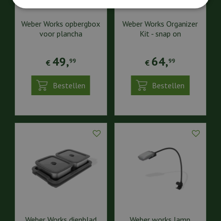
Weber Works opbergbox
Weber Works Organizer
voor plancha
Kit - snap on
49
,
64
,
99
99
€
€
Bestellen
Bestellen
Weber Works dienblad
Weber works lamp