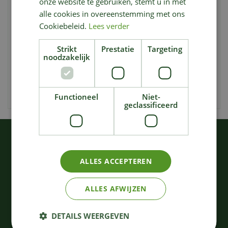
onze website te gebruiken, stemt u in met
gereedschap dat je nodig hebt bij de hand en maak ruimte
alle cookies in overeenstemming met ons
vrij op je zijtafels.
Cookiebeleid.
Lees verder
• Set van 3 verplaatsbare haken
Strikt
Prestatie
Targeting
• Klik ze op de Weber Works-zijrails
noodzakelijk
• Houd gereedschappen bij elkaar en toegankelijk
• Maak ruimte vrij op de zijtafel
• Vaatwasserbestendig
Functioneel
Niet-
geclassificeerd
KIJK OOK EENS NAAR:
ALLES ACCEPTEREN
ALLES AFWIJZEN
DETAILS WEERGEVEN