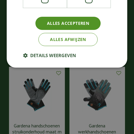
Gardena handschoenen
Gardena handschoenen
rozenonderhoud maat m
struikonderhoud maat l
ALLES ACCEPTEREN
32
,
24
,
99
99
€
€
ALLES AFWIJZEN
Bestellen
Bestellen
DETAILS WEERGEVEN
Gardena handschoenen
Gardena
struikonderhoud maat m
werkhandschoenen