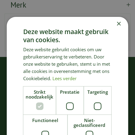
Merk
×
Artikelnummer
131224
Deze website maakt gebruik
EAN code
4078500021005
van cookies.
Merk
Gardena
Deze website gebruikt cookies om uw
gebruikerservaring te verbeteren. Door
onze website te gebruiken, stemt u in met
KIJK OOK EENS NAAR:
alle cookies in overeenstemming met ons
Cookiebeleid.
Lees verder
Strikt
Prestatie
Targeting
noodzakelijk
Functioneel
Niet-
geclassificeerd