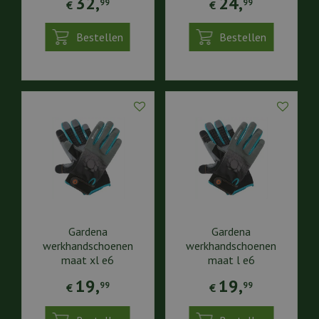
32
,
24
,
99
99
€
€
Bestellen
Bestellen
Gardena
Gardena
werkhandschoenen
werkhandschoenen
maat xl e6
maat l e6
19
,
19
,
99
99
€
€