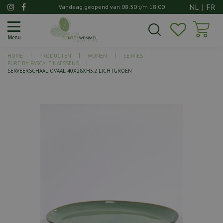
G
NL
|
FR
Vandaag geopend van
08:30
t/m
18:00
a
n
a
a
HOME
PRODUCTEN
WONEN
SERVIES
r
PURE BY PASCALE NAESSENS
c
SERVEERSCHAAL OVAAL 40X28XH3.2 LICHTGROEN
o
n
t
e
n
t