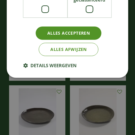
Pure - keukengerei pure
Pure - serveerschaal
hout set/5 31x12,8
ovaal pure l38 x b26 x
ALLES ACCEPTEREN
h0,9 cm
h2,5 cm blauw g…
71
,
71
,
50
50
€
€
ALLES AFWIJZEN
Bestellen
Bestellen
DETAILS WEERGEVEN