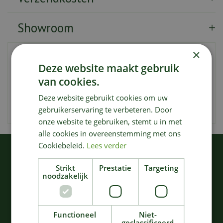
Showroom
×
De Pure SERVEERSCHAAL OVAAL in de kleur lichtgroen
Deze website maakt gebruik
heeft een afmeting van 40 x 28 x H3.2 cm en is een
mooie toevoeging aan je servies. Dit stijlvolle en
van cookies.
praktische item is onderdeel van de Pure collectie van
Deze website gebruikt cookies om uw
Pascale Naessens en is perfect voor het serveren van
gebruikerservaring te verbeteren. Door
diverse gerechten, van salades tot pasta's.
onze website te gebruiken, stemt u in met
alle cookies in overeenstemming met ons
Cookiebeleid.
Lees verder
KIJK OOK EENS NAAR:
Strikt
Prestatie
Targeting
noodzakelijk
Functioneel
Niet-
geclassificeerd