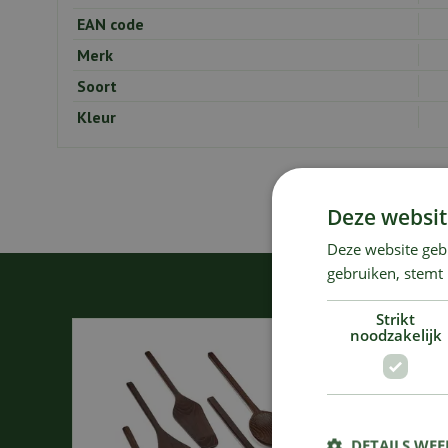
EAN code
Merk
Soort
Kleur
Deze websit
Deze website geb
gebruiken, stemt
Strikt
noodzakelijk
DETAILS WE