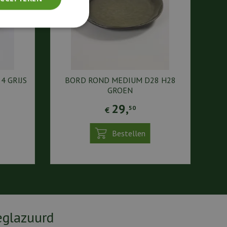
4 GRIJS
BORD ROND MEDIUM D28 H28
GROEN
29
,
50
€
Bestellen
eglazuurd