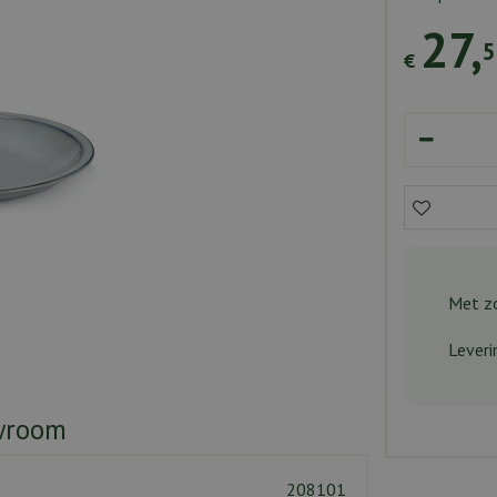
27
,
5
€
Met zo
Leveri
wroom
208101