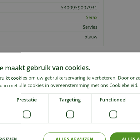
5400959007931
Serax
Servies
blauw
e maakt gebruik van cookies.
ruikt cookies om uw gebruikerservaring te verbeteren. Door onze
 u in met alle cookies in overeenstemming met ons Cookiebeleid.
KIJK OOK EENS NAAR:
Prestatie
Targeting
Functioneel
ERGEVEN
ALLES AFWIJZEN
ALLES 