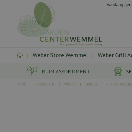
Ga
Vandaag ge
naar
content
Weber Store Wemmel
Weber Grill 
RUIM ASSORTIMENT
SE
HOME
PRODUCTEN
WONEN
SERVIES
PURE BY PASCAL