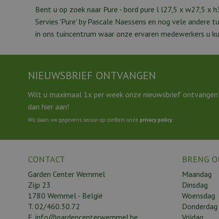
Bent u op zoek naar Pure - bord pure l l27,5 x w27,5 x
Servies 'Pure' by Pascale Naessens en nog vele andere 
in ons tuincentrum waar onze ervaren medewerkers u kun
NIEUWSBRIEF ONTVANGEN
Wilt u maximaal 1x per week onze nieuwsbrief ontvangen
dan hier aan!
Wij slaan uw gegevens secuur op conform onze
privacy policy
.
CONTACT
BRENG O
Garden Center Wemmel
Maandag
Zijp 23
Dinsdag
1780 Wemmel - België
Woensdag
T.
02/460.30.72
Donderdag
E.
info@gardencenterwemmel.be
Vrijdag