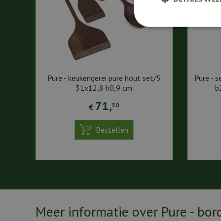
Pure - keukengerei pure hout set/5
Pure - s
31x12,8 h0,9 cm
b
71
,
50
€
Bestellen
Meer informatie over Pure - bor