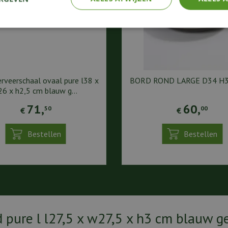
erveerschaal ovaal pure l38 x
BORD ROND LARGE D34 H3
26 x h2,5 cm blauw g…
71
,
60
,
50
00
€
€
Bestellen
Bestellen
d pure l l27,5 x w27,5 x h3 cm blauw g