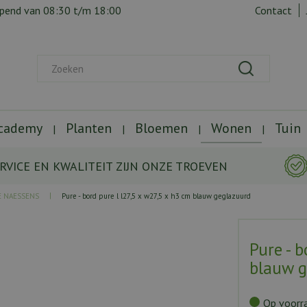
opend van
08:30
t/m
18:00
Contact
Academy
Planten
Bloemen
Wonen
Tuin
RVICE EN KWALITEIT ZIJN ONZE TROEVEN
E NAESSENS
Pure - bord pure l l27,5 x w27,5 x h3 cm blauw geglazuurd
Pure - 
blauw g
Op voorr