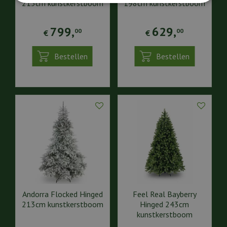
213cm kunstkerstboom
198cm kunstkerstboom
799
,
629
,
00
00
€
€
Bestellen
Bestellen
Andorra Flocked Hinged
Feel Real Bayberry
213cm kunstkerstboom
Hinged 243cm
kunstkerstboom