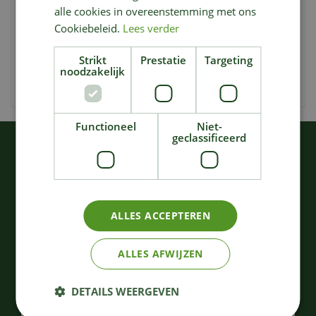
alle cookies in overeenstemming met ons
stijlvolle pot, is deze boom direct klaar om je interieur te
Cookiebeleid.
Lees verder
verlichten met feestelijke magie!
Strikt
Prestatie
Targeting
noodzakelijk
Functioneel
Niet-
geclassificeerd
KIJK OOK EENS NAAR:
ALLES ACCEPTEREN
ALLES AFWIJZEN
DETAILS WEERGEVEN
Kentucky Deluxe Hinged
Kentucky Deluxe Hinged