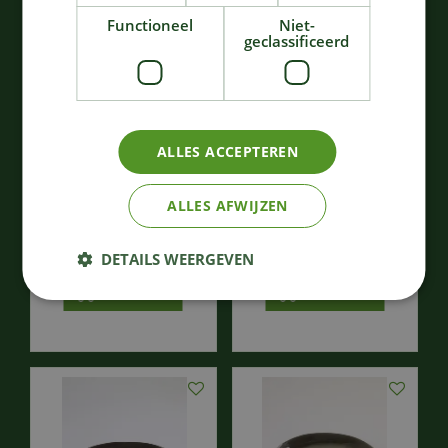
Functioneel
Niet-
geclassificeerd
ALLES ACCEPTEREN
Pure - keukengerei pure
Pure - serveerschaal
hout set/5 31x12,8
ovaal pure l38 x b26 x
ALLES AFWIJZEN
h0,9 cm
h2,5 cm blauw g…
71
,
71
,
50
50
€
€
DETAILS WEERGEVEN
Bestellen
Bestellen