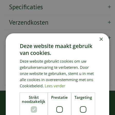
Specificaties
Verzendkosten
Showroom
×
Deze website maakt gebruik
van cookies.
De Pure KOM MEDIUM in de kleur zeegroen heeft een
diameter van 15 cm en een hoogte van 7,8 cm. Deze
Deze website gebruikt cookies om uw
stijlvolle en praktische kom is onderdeel van de Pure
gebruikerservaring te verbeteren. Door
collectie van Pascale Naessens en past door het tijdloze
onze website te gebruiken, stemt u in met
ontwerp in ieder interieur.
alle cookies in overeenstemming met ons
Cookiebeleid.
Lees verder
Strikt
Prestatie
Targeting
KIJK OOK EENS NAAR:
noodzakelijk