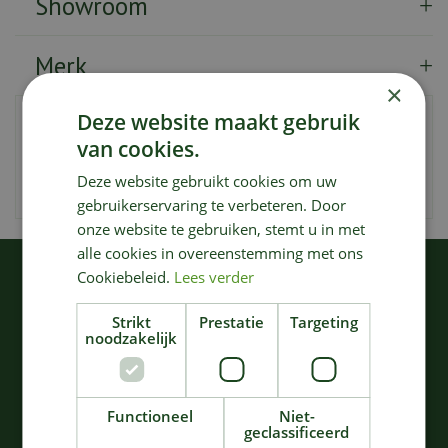
Showroom
Merk
×
Deze website maakt gebruik
Artikelnummer
202419
van cookies.
EAN code
4078500042789
Deze website gebruikt cookies om uw
Merk
Gardena
gebruikerservaring te verbeteren. Door
onze website te gebruiken, stemt u in met
alle cookies in overeenstemming met ons
Cookiebeleid.
KIJK OOK EENS NAAR:
Lees verder
Strikt
Prestatie
Targeting
noodzakelijk
Functioneel
Niet-
geclassificeerd