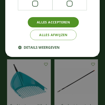
Gardena cs-
Gardena natureline
telescoopsteel 160-
spade t-greep
290cm
ALLES ACCEPTEREN
63
,
48
,
59
29
€
€
ALLES AFWIJZEN
Bestellen
Bestellen
DETAILS WEERGEVEN