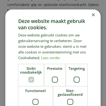
comfortabele grip en optimale krachtoverdracht tijdens
het gebruik.
×
Deze website maakt gebruik
van cookies.
De NatureLine spade is onderdeel van de
Deze website gebruikt cookies om uw
milieuvriendelijke NatureLine-serie van Gardena. De spade
gebruikerservaring te verbeteren. Door
is gemaakt van FSC-gecertificeerd hout, afkomstig uit
onze website te gebruiken, stemt u in met
duurzaam beheerde bossen. Dit maakt de spade niet
alle cookies in overeenstemming met ons
alleen functioneel, maar ook milieubewust.
Cookiebeleid.
Lees verder
Strikt
Prestatie
Targeting
noodzakelijk
Of je nu een nieuwe tuin aanlegt, borders creëert of
planten verplaatst, de Gardena NatureLine spade met T-
greep staat voor je klaar. Met zijn stevige constructie en
Functioneel
Niet-
ergonomisch ontwerp biedt deze spade de nodige
geclassificeerd
ondersteuning voor al je graafwerkzaamheden.