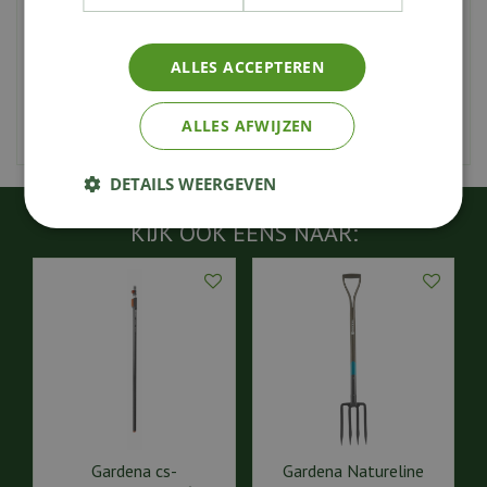
Maak je tuinwerk gemakkelijker en efficiënter met de
ALLES ACCEPTEREN
Gardena NatureLine spade met T-greep. Ontdek de
kwaliteit en functionaliteit van dit hoogwaardige
ALLES AFWIJZEN
tuingereedschap.
DETAILS WEERGEVEN
KIJK OOK EENS NAAR:
Gardena cs-
Gardena Natureline