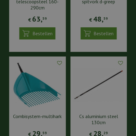
telescoopsteel 160-
spitvork d-greep
290cm
63
,
48
,
59
59
€
€
Bestellen
Bestellen
Combisystem-multihark
Cs aluminium steel
130cm
29
,
28
,
59
29
€
€