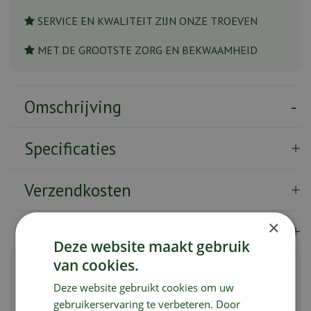
SERVICE EN KWALITEIT ZIJN ONZE TROEVEN
MET DE GROOTSTE ZORG EN BEKWAAMHEID
Omschrijving
Specificaties
Verzendkosten
×
Showroom
Deze website maakt gebruik
van cookies.
De
Frosted Mountain Spruce
is een kunstkerstboom
Deze website gebruikt cookies om uw
met tips in een mix van hoogwaardige PE en PVC. Deze
gebruikerservaring te verbeteren. Door
speciale kerstboom heeft groene takken met een subtiel