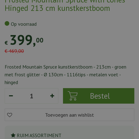
Hinged 213 cm kunstkerstboom
Op voorraad
399
,
00
€
€
469
,
00
Frosted Mountain Spruce kunstkerstboom - 213cm - groen
met frost glitter - Ø 130cm - 1116tips - metalen voet -
hinged
RUIM ASSORTIMENT