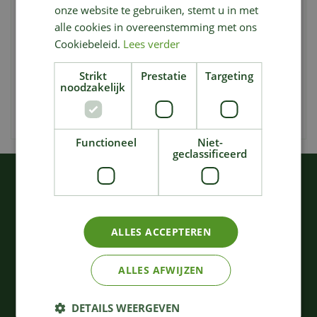
onze website te gebruiken, stemt u in met
laagje vorst en wat glitters, en is gedecoreerd met
alle cookies in overeenstemming met ons
dennenappels. Je hoeft zelfs geen decoratie toe te
Cookiebeleid.
Lees verder
voegen, deze kerstboom is zo ook prachtig. Dankzij het
hinged systeem
is de Frosted Mountain Spruce
Strikt
Prestatie
Targeting
gemakkelijk op te zetten en af te breken na de
noodzakelijk
Kerstperiode. Een stevige metalen voet wordt in de doos
meegeleverd.
Functioneel
Niet-
geclassificeerd
KIJK OOK EENS NAAR:
ALLES ACCEPTEREN
ALLES AFWIJZEN
DETAILS WEERGEVEN