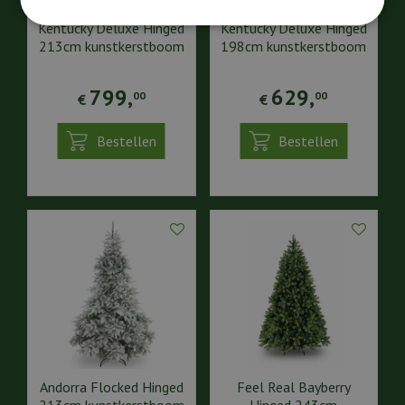
Kentucky Deluxe Hinged
Kentucky Deluxe Hinged
213cm kunstkerstboom
198cm kunstkerstboom
799
,
629
,
00
00
€
€
Bestellen
Bestellen
Andorra Flocked Hinged
Feel Real Bayberry
213cm kunstkerstboom
Hinged 243cm