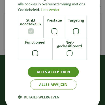
alle cookies in overeenstemming met ons
Merk
Cookiebeleid.
Lees verder
COMPO Barrière Insect Green Fruitvliegenval is een
Strikt
Prestatie
Targeting
noodzakelijk
monitoringval met leuk, aantrekkelijk design. Met behulp
van een aantrekkelijke geur worden fruit-, groente- en
azijnvliegjes in de val gelokt. Eenmaal ze zijn gevangen,
Functioneel
Niet-
kunnen ze er niet meer uit ontsnappen.
geclassificeerd
KIJK OOK EENS NAAR:
ALLES ACCEPTEREN
ALLES AFWIJZEN
DETAILS WEERGEVEN