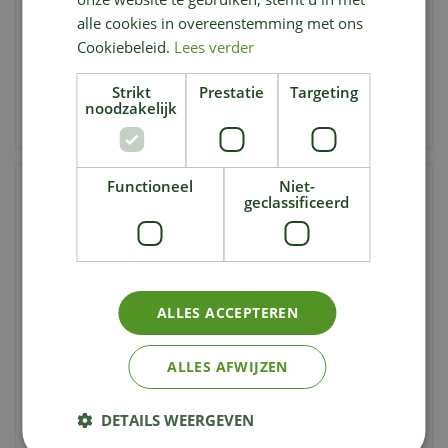
Zwart
alle cookies in overeenstemming met ons
2.099
,
1.599
,
€
€
00
00
Cookiebeleid.
Lees verder
Strikt
Prestatie
Targeting
noodzakelijk
Aan vergelijking toevoegen
Aan vergelijking toevoegen
Functioneel
Niet-
geclassificeerd
ALLES ACCEPTEREN
ALLES AFWIJZEN
Genesis EP-335W,
Weber Genesis® S-335,
Gasbarbecue
Gasbarbecue, RVS
DETAILS WEERGEVEN