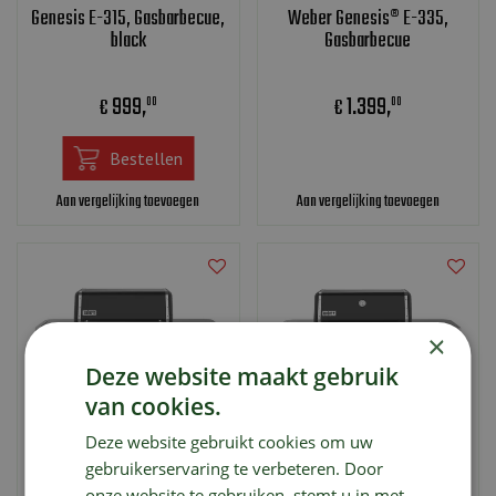
Genesis E-315, Gasbarbecue,
Weber Genesis® E-335,
black
Gasbarbecue
999
,
1.399
,
€
€
00
00
Bestellen
Aan vergelijking toevoegen
Aan vergelijking toevoegen
×
Deze website maakt gebruik
van cookies.
Deze website gebruikt cookies om uw
gebruikerservaring te verbeteren. Door
Weber Genesis® EPX-435
Weber Genesis® E-435 Zwart
onze website te gebruiken, stemt u in met