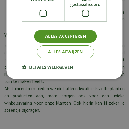
geclassificeerd
flexibiliteit
Je spreekt Nederlands en hebt een goede kennis van het
Frans (gesproken), Engels is een pluspunt, maar geen
vereiste
Wij bieden
ALLES ACCEPTEREN
Een zeer fijne en gevarieerde Flexi-job in een gezellige en
ALLES AFWIJZEN
dynamische omgeving. Het takenpakket varieert van weekend
tot weekend waardoor je je hier nooit zal vervelen. Je komt
terecht in een leuke werksfeer met een gemotiveerd team en
DETAILS WEERGEVEN
krijgt de kans om veel bij te leren over alles wat met huis en
tuin te maken heeft.
Als tuincentrum bieden we niet alleen kwaliteitsvolle planten
en producten aan, maar zorgen ook voor een unieke
winkelervaring voor onze klanten. Ook hierin kan jij zeker je
steentje bijdragen.