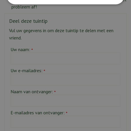
probleem af!
Deel deze tuintip
Vul uw gegevens in om deze tuintip te delen met een
vriend.
Uw naam:
*
Uw e-mailadres:
*
Naam van ontvanger:
*
E-mailadres van ontvanger:
*