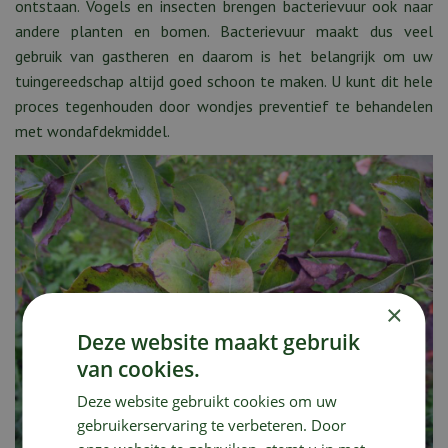
ontstaan. Vogels en insecten brengen bacterievuur ook naar
andere planten en bomen. Bacterievuur maakt dus veel
gebruik van gastheren en daarom is het belangrijk om uw
tuingereedschap altijd goed schoon te maken. U kunt dit hele
proces tegenhouden door wondjes preventief te behandelen
met wondafdekmiddel.
×
Deze website maakt gebruik
van cookies.
Deze website gebruikt cookies om uw
gebruikerservaring te verbeteren. Door