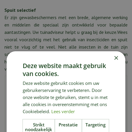
Spuit selectief
Er zijn gewasbeschermers met een brede, algemene werking
en middelen die speciaal zijn ontwikkeld voor bepaalde
aantastingen. Uw tuinadviseur helpt u graag bij de keuze.Wees
vooral voorzichtig met het gebruik van insecticiden en spuit
niet te vlug of te veel. Niet alle insecten in de tuin zijn
schadelijk. Het zou zonde zijn als u de natuurlijke vijanden van
×
het ongedierte dat u wilt bestrijden tegelijkertijd mee zou
Deze website maakt gebruik
vernietigen.
van cookies.
Deel deze tuintip
Deze website gebruikt cookies om uw
gebruikerservaring te verbeteren. Door
Vul uw gegevens in om deze tuintip te delen met een
onze website te gebruiken, stemt u in met
vriend.
alle cookies in overeenstemming met ons
Cookiebeleid.
Lees verder
Uw naam:
*
Strikt
Prestatie
Targeting
noodzakelijk