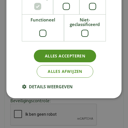
Uw e-mailadres:
*
Functioneel
Niet-
Naam van ontvanger:
*
geclassificeerd
E-mailadres van ontvanger:
*
ALLES ACCEPTEREN
Bericht:
ALLES AFWIJZEN
DETAILS WEERGEVEN
Beveiligingscontrole: