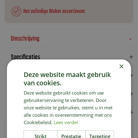
Het volledige Weber assortiment
Omschrijving
Specificaties
×
Deze website maakt gebruik
Verzendkosten
van cookies.
Showroom
Deze website gebruikt cookies om uw
gebruikerservaring te verbeteren. Door
onze website te gebruiken, stemt u in met
Merk
alle cookies in overeenstemming met ons
Cookiebeleid.
Lees verder
Dit rooster is te gebruiken met opvangschaal, zodat er indirect
Strikt
Prestatie
Targeting
kan worden gebarbecued op de Q barbecue. Voor Q 100/1000-