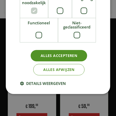
noodzakelijk
serie (gas & elektrisch).
Functioneel
Niet-
geclassificeerd
KIJK OOK EENS NAAR:
ALLES ACCEPTEREN
ALLES AFWIJZEN
DETAILS WEERGEVEN
Weber Braadspit voor
Weber ® Werkbladen voor
Pulse 1000 en 2000
Q barbecue
199
,
59
,
€
€
99
99