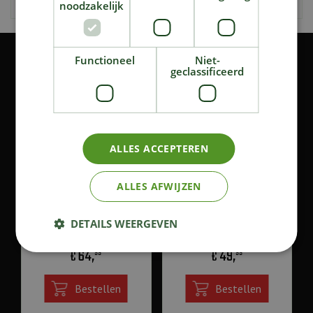
noodzakelijk
KIJK OOK EENS NAAR:
Functioneel
Niet-
geclassificeerd
ALLES ACCEPTEREN
ALLES AFWIJZEN
Precision Toolset 3-delig
Precision Toolset Tang en
DETAILS WEERGEVEN
Spatel
64
,
49
,
€
€
99
99
Bestellen
Bestellen