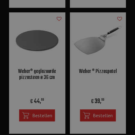
Weber® geglazuurde
Weber ® Pizzaspatel
pizzasteen ø 36 cm
44
,
39
,
€
€
99
99
Bestellen
Bestellen