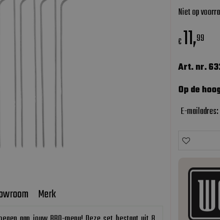
Niet op voorr
11
,
99
€
Art. nr. 6
Op de hoog
E-mailadres:
owroom
Merk
voegen aan jouw BBQ-menu! Deze set bestaat uit 8