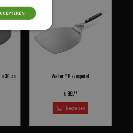
ACCEPTEREN
 ø 36 cm
Weber ® Pizzaspatel
39
,
€
99
Bestellen