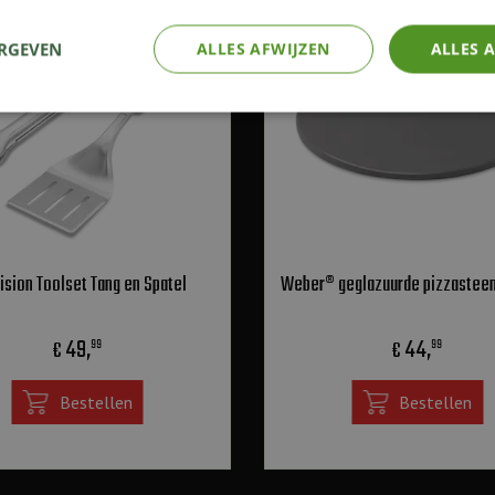
ERGEVEN
ALLES AFWIJZEN
ALLES 
ision Toolset Tang en Spatel
Weber® geglazuurde pizzasteen
49
,
44
,
€
€
99
99
Bestellen
Bestellen