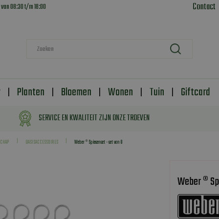
Contact
 van
08:30
t/m
18:00
y
Planten
Bloemen
Wonen
Tuin
Giftcard
SERVICE EN KWALITEIT ZIJN ONZE TROEVEN
SCHAP
BASISACCESSOIRES
Weber ® Spiesenset - set van 8
Weber ® Spi