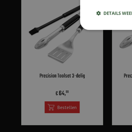
DETAILS WE
Precision Toolset 3-delig
Prec
64
,
€
99
Bestellen