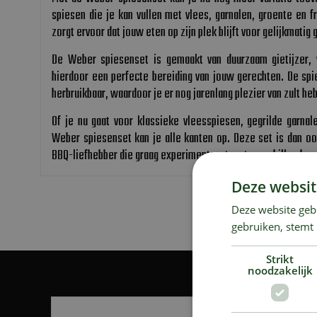
spiesen die je kan vullen met vlees, garnalen, groente en f
zorgt ervoor dat jouw eten op zijn plek blijft voor gelijkmat
De Weber spiesenset is gemaakt van duurzaam gietijzer,
hierdoor een perfecte bereiding van jouw gerechten. De sp
herbruikbaar, waardoor je er nog jarenlang plezier van zult he
Of je nu gaat voor klassieke vleesspiesen, gegrilde garnal
Weber spiesenset kan je alle kanten op. Deze set is dan o
BBQ-liefhebber die graag experimenteert met verschillende 
Deze websit
Deze website geb
gebruiken, stemt
Strikt
noodzakelijk