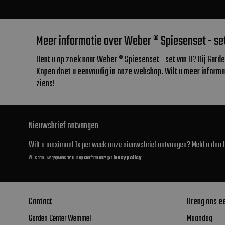
Meer informatie over Weber ® Spiesenset - se
Bent u op zoek naar Weber ® Spiesenset - set van 8? Bij Gard
Kopen doet u eenvoudig in onze webshop. Wilt u meer informa
ziens!
Nieuwsbrief ontvangen
Wilt u maximaal 1x per week onze nieuwsbrief ontvangen? Meld u dan h
Wij slaan uw gegevens secuur op conform onze
privacy policy
.
Contact
Breng ons e
Garden Center Wemmel
Maandag