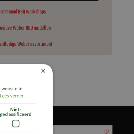
ere maand BBQ workshops
lusieve Weber BBQ modellen
 volledige Weber assortiment
×
 website te
Lees verder
Niet-
geclassificeerd