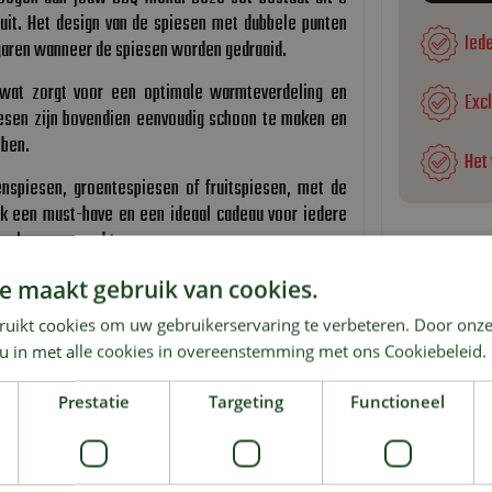
ruit. Het design van de spiesen met dubbele punten
Ied
ig garen wanneer de spiesen worden gedraaid.
 wat zorgt voor een optimale warmteverdeling en
Exc
iesen zijn bovendien eenvoudig schoon te maken en
bben.
Het
enspiesen, groentespiesen of fruitspiesen, met de
ok een must-have en een ideaal cadeau voor iedere
smaken en gerechten.
e maakt gebruik van cookies.
ruikt cookies om uw gebruikerservaring te verbeteren. Door onze
 u in met alle cookies in overeenstemming met ons Cookiebeleid.
Prestatie
Targeting
Functioneel
KIJK OOK EENS NAAR: