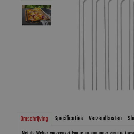
Specificaties
Verzendkosten
Sh
Omschrijving
Met de Weber spiesenset kan je nu nog meer variatie toe