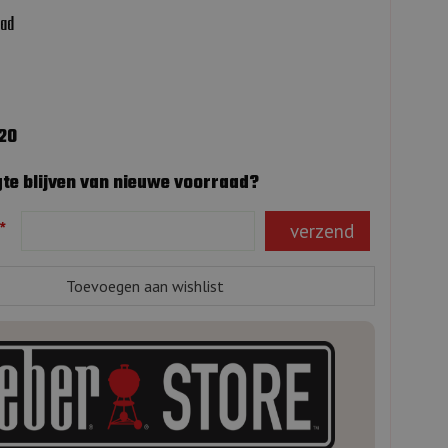
aad
320
te blijven van nieuwe voorraad?
*