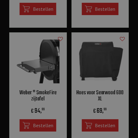
Bestellen
Bestellen
Weber ® SmokeFire
Hoes voor Searwood 600
zijtafel
XL
94
,
69
,
€
€
99
99
Bestellen
Bestellen