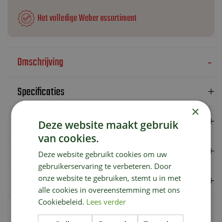
Het volledige Weber assortiment
Omschrijving
Specificaties
×
Verzendkosten
Deze website maakt gebruik
van cookies.
Showroom
Deze website gebruikt cookies om uw
gebruikerservaring te verbeteren. Door
Merk
onze website te gebruiken, stemt u in met
alle cookies in overeenstemming met ons
Cookiebeleid.
Lees verder
Klapbare voortafels voor EX-4 voor het voorbereiden, verpakken
en snijden van gerechten. Ontworpen voor eenvoudige montage