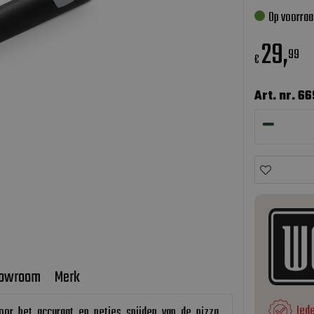
Op voorraa
29
,
99
€
Art. nr. 6
owroom
Merk
Ied
oor het accuraat en netjes snijden van de pizza.