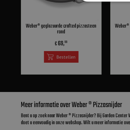
Weber® geglazuurde crafted pizzasteen
Weber® 
rond
69
,
€
99
Bestellen
Meer informatie over Weber ® Pizzasnijder
Bent u op zoek naar Weber ® Pizzasnijder? Bij Garden Center 
doet u eenvoudig in onze webshop. Wilt u meer informatie ov