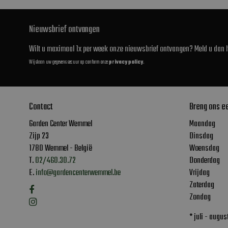
Nieuwsbrief ontvangen
Wilt u maximaal 1x per week onze nieuwsbrief ontvangen? Meld u dan h
Wij slaan uw gegevens secuur op conform onze
privacy policy
.
Contact
Breng ons e
Garden Center Wemmel
Maandag
Zijp 23
Dinsdag
1780 Wemmel - België
Woensdag
T.
02/460.30.72
Donderdag
E.
info@gardencenterwemmel.be
Vrijdag
Zaterdag
Zondag
* juli - augu