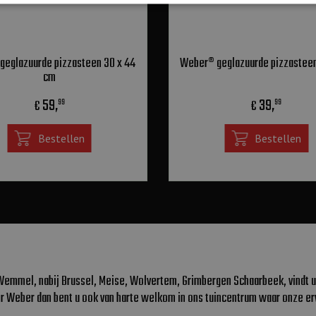
geglazuurde pizzasteen 30 x 44
Weber® geglazuurde pizzasteen
cm
59
,
39
,
€
€
99
99
Bestellen
Bestellen
Wemmel, nabij Brussel, Meise, Wolvertem, Grimbergen Schaarbeek, vindt u
er Weber dan bent u ook van harte welkom in ons tuincentrum waar onze er