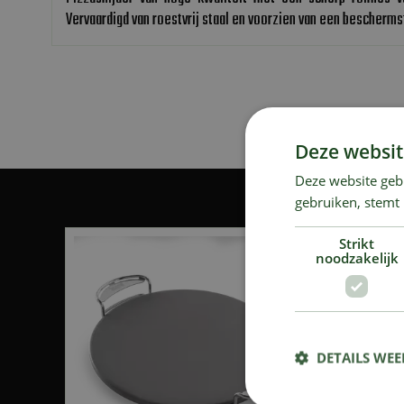
Vervaardigd van roestvrij staal en voorzien van een beschermst
Deze websit
Deze website geb
gebruiken, stemt
Strikt
noodzakelijk
DETAILS WE