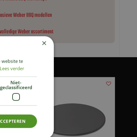
lusieve Weber BBQ modellen
 volledige Weber assortiment
×
 website te
Lees verder
Niet-
geclassificeerd
ACCEPTEREN