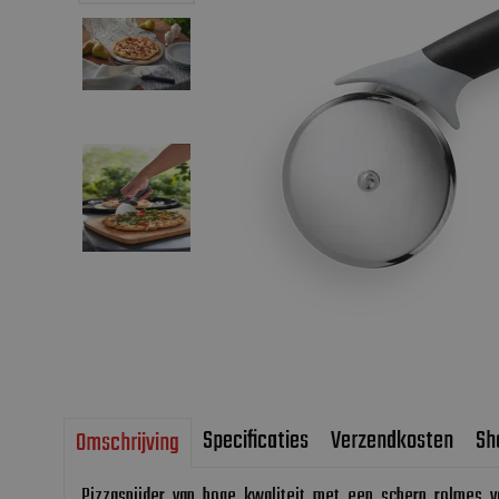
Specificaties
Verzendkosten
Sh
Omschrijving
Pizzasnijder van hoge kwaliteit met een scherp rolmes v