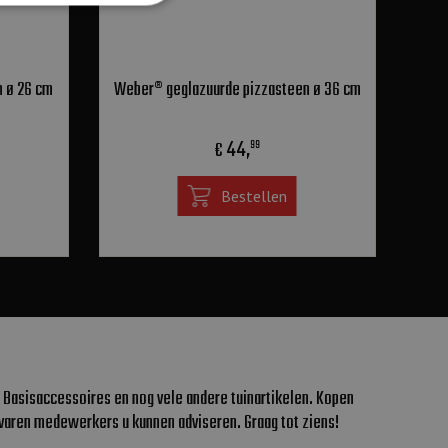
 ø 26 cm
Weber® geglazuurde pizzasteen ø 36 cm
44
,
€
99
Bestellen
 Basisaccessoires en nog vele andere tuinartikelen. Kopen
varen medewerkers u kunnen adviseren. Graag tot ziens!