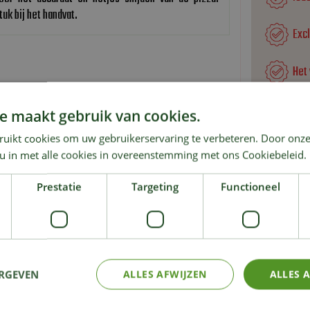
uk bij het handvat.
Exc
Het
e maakt gebruik van cookies.
ruikt cookies om uw gebruikerservaring te verbeteren. Door onze
KIJK OOK EENS NAAR:
 u in met alle cookies in overeenstemming met ons Cookiebeleid.
Prestatie
Targeting
Functioneel
ERGEVEN
ALLES AFWIJZEN
ALLES 