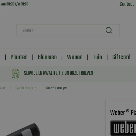
Contact
 van
08:30
t/m
18:00
y
Planten
Bloemen
Wonen
Tuin
Giftcard
SERVICE EN KWALITEIT ZIJN ONZE TROEVEN
SCHAP
BASISACCESSOIRES
Weber ® Pizzasnijder
Weber ® Pi