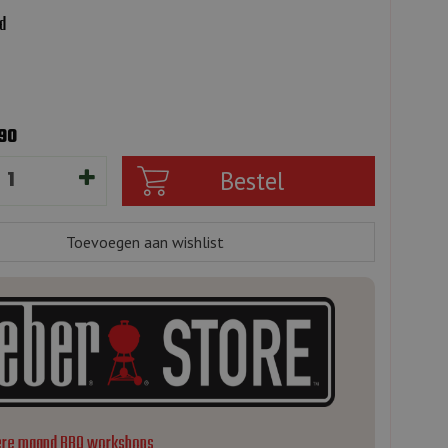
d
690
ere maand BBQ workshops