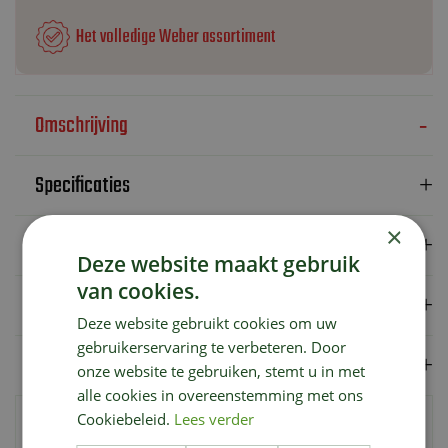
Het volledige Weber assortiment
Omschrijving
Specificaties
×
Verzendkosten
Deze website maakt gebruik
van cookies.
Showroom
Deze website gebruikt cookies om uw
gebruikerservaring te verbeteren. Door
Merk
onze website te gebruiken, stemt u in met
alle cookies in overeenstemming met ons
Voor verhoogd grillrooster voor Q barbecues, klein. Set van 4
Cookiebeleid.
Lees verder
stuks voor Q 100/1000-serie (gas & elektrisch). Gebruik de