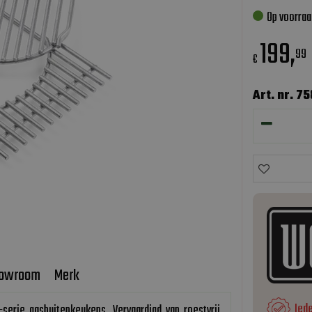
Op voorraa
199
,
99
€
Art. nr. 7
owroom
Merk
Ied
serie gasbuitenkeukens. Vervaardigd van roestvrij