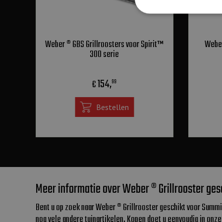
Weber ® GBS Grillroosters voor Spirit™
Weber
300 serie
154
,
€
99
Bestellen
Meer informatie over Weber ® Grillrooster ge
Bent u op zoek naar Weber ® Grillrooster geschikt voor Summ
nog vele andere tuinartikelen. Kopen doet u eenvoudig in on