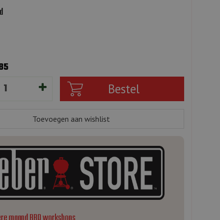
d
585
ere maand BBQ workshops