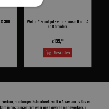
0 & 300
Weber ® Braadspit - voor Genesis II met 4
en 6 branders
199
,
€
99
Bestellen
olvertem, Grimbergen Schaarbeek, vindt u Accessoires Gas en
welkom in ons tuincentrum waar onze ervaren medewerkers u