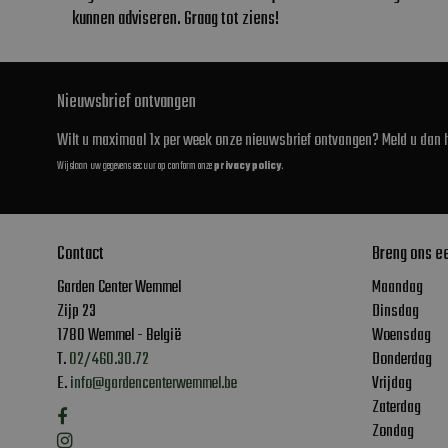
kunnen adviseren. Graag tot ziens!
Nieuwsbrief ontvangen
Wilt u maximaal 1x per week onze nieuwsbrief ontvangen? Meld u dan h
Wij slaan uw gegevens secuur op conform onze
privacy policy
.
Contact
Breng ons e
Garden Center Wemmel
Maandag
Zijp 23
Dinsdag
1780 Wemmel - België
Woensdag
T.
02/460.30.72
Donderdag
E.
info@gardencenterwemmel.be
Vrijdag
Zaterdag
Zondag