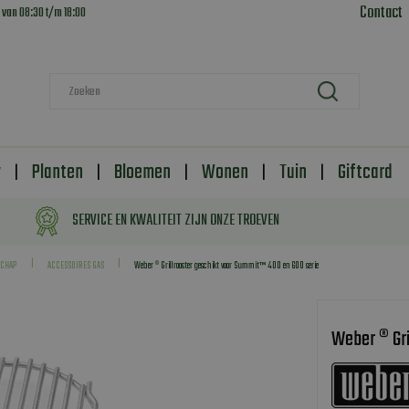
Contact
 van
08:30
t/m
18:00
y
Planten
Bloemen
Wonen
Tuin
Giftcard
SERVICE EN KWALITEIT ZIJN ONZE TROEVEN
SCHAP
ACCESSOIRES GAS
Weber ® Grillrooster geschikt voor Summit™ 400 en 600 serie
Weber ® Gri