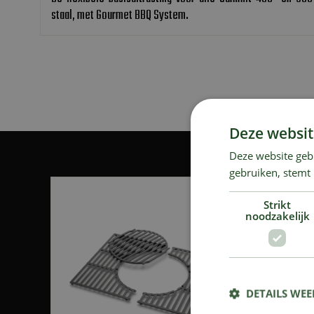
staal, met Gourmet BBQ System.
Deze websit
Deze website geb
gebruiken, stemt
Strikt
noodzakelijk
DETAILS WE