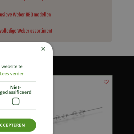
lusieve Weber BBQ modellen
 volledige Weber assortiment
×
 website te
Lees verder
Niet-
geclassificeerd
ACCEPTEREN