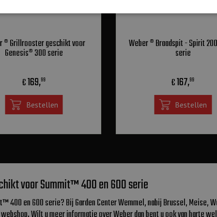
 ® Grillrooster geschikt voor
Weber ® Braadspit - Spirit 20
Genesis® 300 serie
serie
169
,
167
,
€
€
99
99
Bestellen
Bestellen
schikt voor Summit™ 400 en 600 serie
it™ 400 en 600 serie? Bij Garden Center Wemmel, nabij Brussel, Meise, W
ze webshop. Wilt u meer informatie over Weber dan bent u ook van harte 