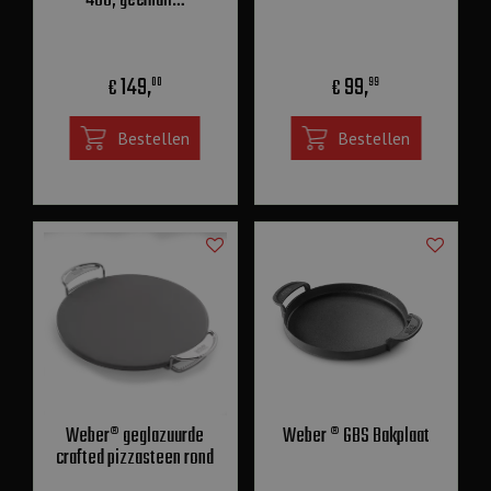
400, geëmail…
149
,
99
,
€
€
00
99
Bestellen
Bestellen
Weber® geglazuurde
Weber ® GBS Bakplaat
crafted pizzasteen rond