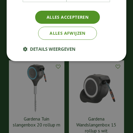
Gardena
Gardena
Wandslangenbox 25
Slangenwagen/slanghas
rollup m/l wit
pel
ALLES ACCEPTEREN
202
,
66
,
99
99
€
€
ALLES AFWIJZEN
Bestellen
Bestellen
DETAILS WEERGEVEN
Gardena Tuin
Gardena
slangenbox 20 rollup m
Wandslangenbox 15
rollup s wit