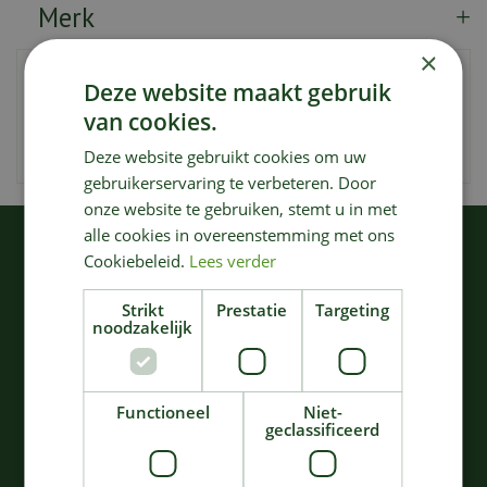
Merk
×
Artikelnummer
128430
Deze website maakt gebruik
EAN code
4078500825009
van cookies.
Merk
Gardena
Deze website gebruikt cookies om uw
gebruikerservaring te verbeteren. Door
onze website te gebruiken, stemt u in met
alle cookies in overeenstemming met ons
KIJK OOK EENS NAAR:
Cookiebeleid.
Lees verder
Strikt
Prestatie
Targeting
noodzakelijk
Functioneel
Niet-
geclassificeerd