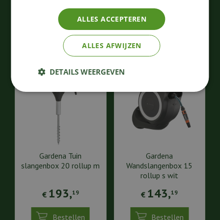
ALLES ACCEPTEREN
Bestellen
Bestellen
ALLES AFWIJZEN
DETAILS WEERGEVEN
Gardena Tuin
Gardena
slangenbox 20 rollup m
Wandslangenbox 15
rollup s wit
193
,
143
,
19
19
€
€
Bestellen
Bestellen