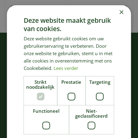
EAN code
4078500276207
×
Merk
Gardena
Deze website maakt gebruik
van cookies.
Deze website gebruikt cookies om uw
KIJK OOK EENS NAAR:
gebruikerservaring te verbeteren. Door
onze website te gebruiken, stemt u in met
alle cookies in overeenstemming met ons
Cookiebeleid.
Lees verder
Strikt
Prestatie
Targeting
noodzakelijk
Functioneel
Niet-
Gardena
Gardena
geclassificeerd
Wandslangenbox 25
Slangenwagen/slanghas
rollup m/l wit
pel
202
,
66
,
99
99
€
€