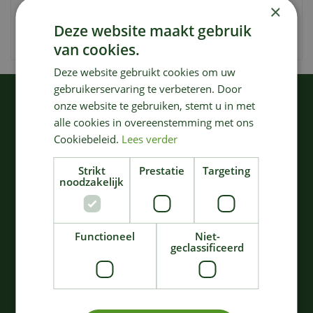
×
EAN code
4078500011310
Deze website maakt gebruik
Merk
Gardena
van cookies.
Deze website gebruikt cookies om uw
gebruikerservaring te verbeteren. Door
KIJK OOK EENS NAAR:
onze website te gebruiken, stemt u in met
alle cookies in overeenstemming met ons
Cookiebeleid.
Lees verder
Strikt
Prestatie
Targeting
noodzakelijk
Functioneel
Niet-
geclassificeerd
Gardena
Gardena
Wandslangenbox 25
Slangenwagen/slanghas
rollup m/l wit
pel
202
,
66
,
99
99
€
€