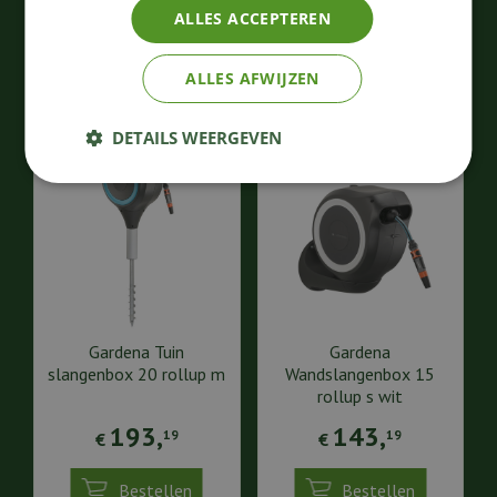
ALLES ACCEPTEREN
Bestellen
Bestellen
ALLES AFWIJZEN
DETAILS WEERGEVEN
Gardena Tuin
Gardena
slangenbox 20 rollup m
Wandslangenbox 15
rollup s wit
193
,
143
,
19
19
€
€
Bestellen
Bestellen