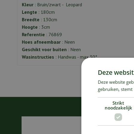
Kleur
: Bruin/zwart - Leopard
Lengte
: 180cm
Breedte
: 130cm
Hoogte
: 3cm
Referentie
: 76869
Hoes afneembaar
: Neen
Geschikt voor buiten
: Neen
Wasinstructies
: Handwas - max 30°
Deze websit
Deze website geb
gebruiken, stemt
Strikt
noodzakelijk