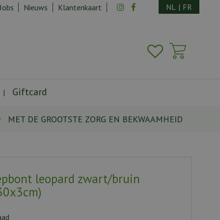
NL
|
FR
Jobs
Nieuws
Klantenkaart
Giftcard
MET DE GROOTSTE ZORG EN BEKWAAMHEID
epbont leopard zwart/bruin
30x3cm)
aad