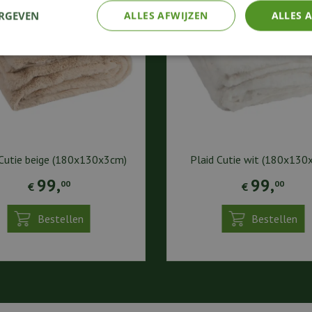
ERGEVEN
ALLES AFWIJZEN
ALLES 
 Cutie beige (180x130x3cm)
Plaid Cutie wit (180x130
99
,
99
,
00
00
€
€
Bestellen
Bestellen