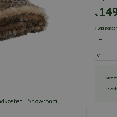
14
€
Plaid nepbo
Met zo
Leveri
ndkosten
Showroom