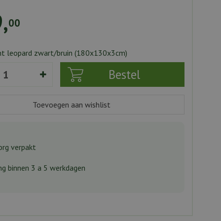
9
,
00
nt leopard zwart/bruin (180x130x3cm)
rg verpakt
ng binnen 3 a 5 werkdagen