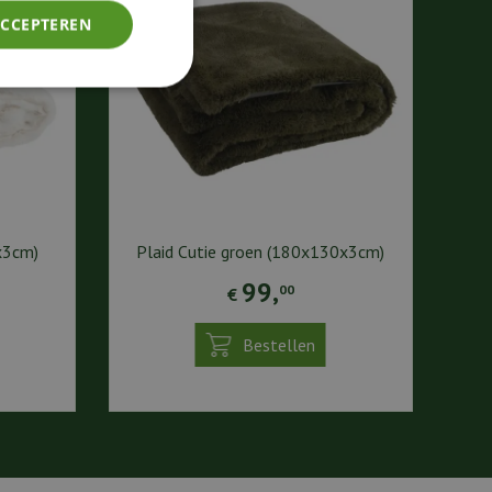
ACCEPTEREN
x3cm)
Plaid Cutie groen (180x130x3cm)
99
,
00
€
Bestellen