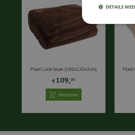
DETAILS WE
Plaid Cutie bruin (180x130x3cm)
Plaid
109
,
00
€
Bestellen