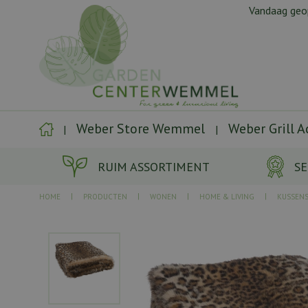
Ga
Vandaag ge
naar
content
Weber Store Wemmel
Weber Grill 
RUIM ASSORTIMENT
SE
HOME
PRODUCTEN
WONEN
HOME & LIVING
KUSSENS