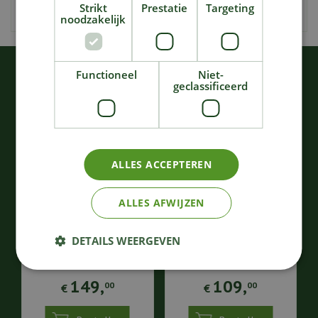
Strikt
Prestatie
Targeting
Wasinstructies
: Handwas - max 30°
noodzakelijk
KIJK OOK EENS NAAR:
Functioneel
Niet-
geclassificeerd
ALLES ACCEPTEREN
ALLES AFWIJZEN
Plaid nepbont leopard
Plaid Cutie bruin
DETAILS WEERGEVEN
zwart/bruin
(180x130x3cm)
(180x130x3cm)
149
,
109
,
00
00
€
€