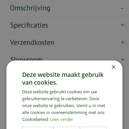
Omschrijving
Specificaties
Verzendkosten
Showroom
×
Deze website maakt gebruik
Materiaal
: Pluche / Polyester
van cookies.
Kleur
: Groen
Lengte
: 180cm
Deze website gebruikt cookies om uw
Breedte
: 130cm
gebruikerservaring te verbeteren. Door
Hoogte
: 3cm
onze website te gebruiken, stemt u in met
Referentie
: 76881
alle cookies in overeenstemming met ons
Hoes afneembaar
Cookiebeleid.
: Neen
Lees verder
Geschikt voor buiten
: Neen