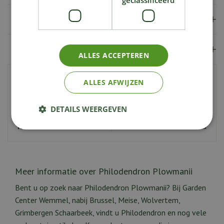
Verzendkosten
Showroom
ALLES ACCEPTEREN
Artikelnummer
213250
ALLES AFWIJZEN
EAN code
9900000090555
DETAILS WEERGEVEN
Potmaat
15 cm
Kenmerken
Groot blad
Meer informatie over Philodendron Plowmanii
Bent u op zoek naar Philodendron Plowmanii? Bij Garden
Center Wemmel, nabij Brussel, Meise, Wolvertem,
Grimbergen Schaarbeek, vindt u Philodendron en nog vele