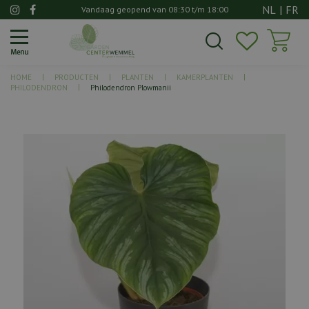
G
NL
|
FR
Vandaag geopend van
08:30
t/m
18:00
a
n
a
a
HOME
PRODUCTEN
PLANTEN
KAMERPLANTEN
r
PHILODENDRON
Philodendron Plowmanii
c
o
n
t
e
n
t