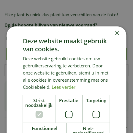
Elke plant is uniek, dus plant kan verschillen van de foto!
Op de hoogte blijven van nieuwe voorraad?
×
E-mailadres:
*
Deze website maakt gebruik
van cookies.
Deze website gebruikt cookies om uw
gebruikerservaring te verbeteren. Door
onze website te gebruiken, stemt u in met
alle cookies in overeenstemming met ons
Cookiebeleid.
Lees verder
Groot aanbod bijzondere & zeldzame planten
Strikt
Prestatie
Targeting
Planten van de hoogste kwaliteit
noodzakelijk
Specificaties
Functioneel
Niet-
geclassificeerd