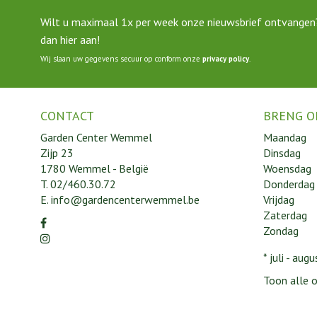
Wilt u maximaal 1x per week onze nieuwsbrief ontvangen
dan hier aan!
Wij slaan uw gegevens secuur op conform onze
privacy policy
.
CONTACT
BRENG O
Garden Center Wemmel
Maandag
Zijp 23
Dinsdag
1780 Wemmel - België
Woensdag
T.
02/460.30.72
Donderdag
E.
info@gardencenterwemmel.be
Vrijdag
Zaterdag
Zondag
* juli - au
Toon alle o