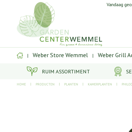
Ga
Vandaag ge
naar
content
Weber Store Wemmel
Weber Grill 
RUIM ASSORTIMENT
SE
HOME
PRODUCTEN
PLANTEN
KAMERPLANTEN
PHILO