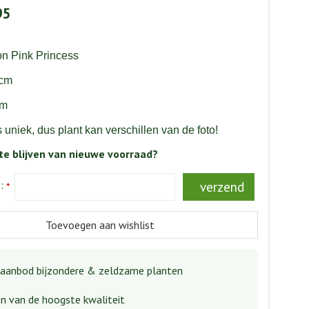
95
on Pink Princess
7cm
cm
s uniek, dus plant kan verschillen van de foto!
e blijven van nieuwe voorraad?
s:
*
aanbod bijzondere & zeldzame planten
n van de hoogste kwaliteit