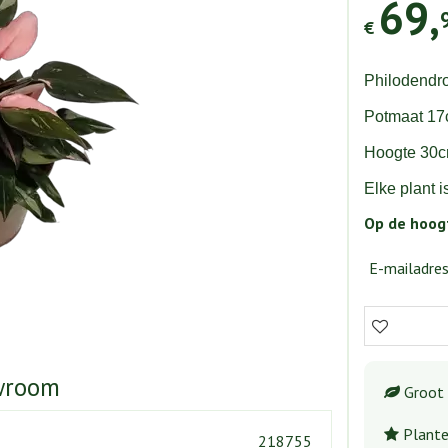
69
,
€
Philodendr
Potmaat 1
Hoogte 30
Elke plant i
Op de hoogt
E-mailadre
wroom
Groot 
Plante
218755