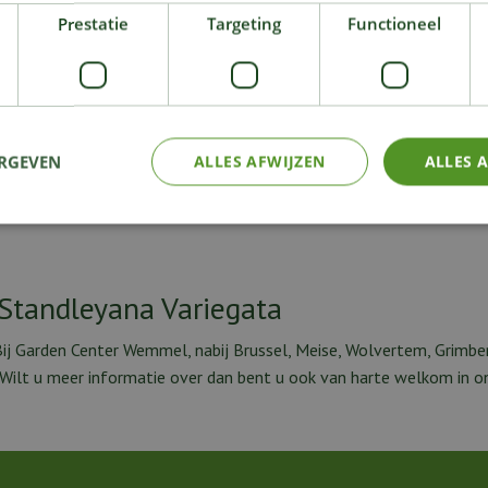
ant' gegeven. Een Monstera is niet alleen leuk
Prestatie
Targeting
Functioneel
s sterk luchtzuiverend en verbeterd dus de
Plante
is daarom ook een graag geziene plant in
lfschaduw en gaat gebaat bij een lichtvochtige
tig voor kinderen, honden, katten en andere
.
ERGEVEN
ALLES AFWIJZEN
ALLES 
Standleyana Variegata
ij Garden Center Wemmel, nabij Brussel, Meise, Wolvertem, Grimbe
. Wilt u meer informatie over dan bent u ook van harte welkom in