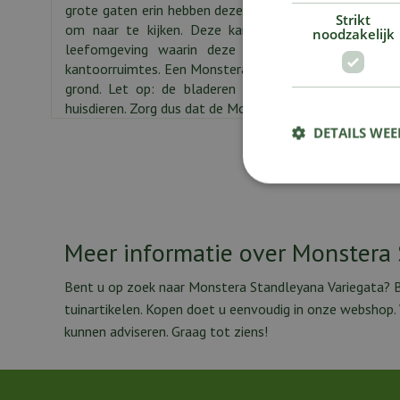
grote gaten erin hebben deze plant de bijnaam 'Gatenpl
Strikt
om naar te kijken. Deze kamerplant is ook nog een
noodzakelijk
leefomgeving waarin deze staat. De Gatenplant 
kantoorruimtes. Een Monstera staat het liefst in de ha
grond. Let op: de bladeren van de Monstera zijn gif
huisdieren. Zorg dus dat de Monstera buiten bereik staat
DETAILS WE
Meer informatie over Monstera 
Bent u op zoek naar Monstera Standleyana Variegata? B
tuinartikelen. Kopen doet u eenvoudig in onze webshop
kunnen adviseren. Graag tot ziens!