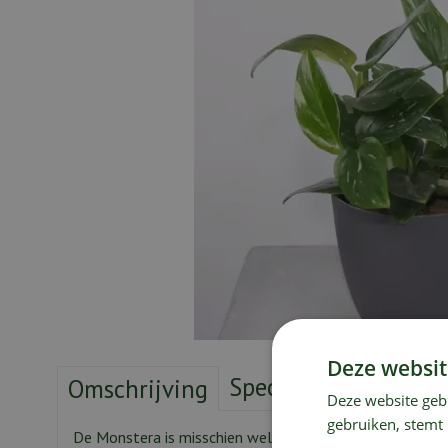
Deze websit
Specificaties
Verze
Omschrijving
Deze website geb
gebruiken, stemt
De Monstera is misschien wel dé kamerplant van het m