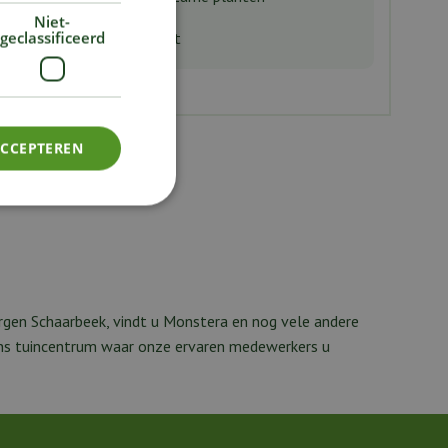
Niet-
geclassificeerd
n van de hoogste kwaliteit
ACCEPTEREN
rgen Schaarbeek, vindt u Monstera en nog vele andere
 ons tuincentrum waar onze ervaren medewerkers u