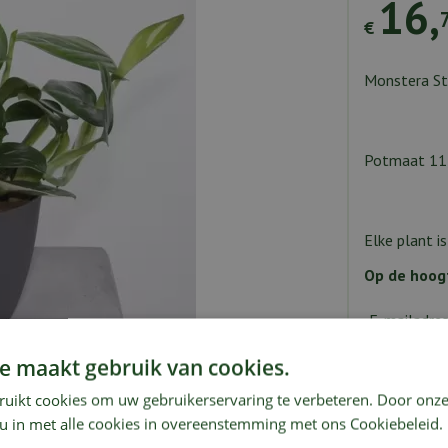
16
,
€
Monstera St
Potmaat 11
Elke plant i
Op de hoogt
E-mailadre
e maakt gebruik van cookies.
ndkosten
Showroom
ruikt cookies om uw gebruikerservaring te verbeteren. Door onze
 u in met alle cookies in overeenstemming met ons Cookiebeleid.
oment. De opvallende bladeren met van nature
Groot 