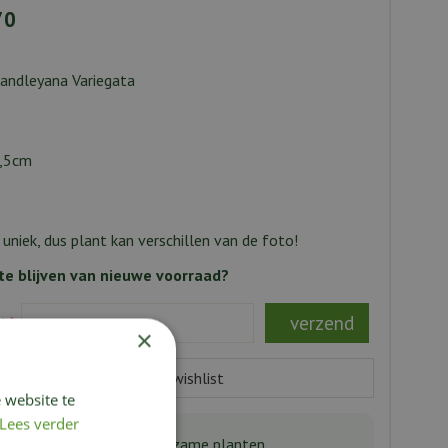
70
andleyana Variegata
,5cm
s uniek, dus plant kan verschillen van de foto!
e blijven van nieuwe voorraad?
s:
*
×
 website te
Lees verder
aanbod bijzondere & zeldzame planten