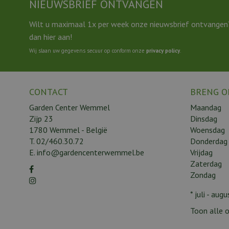
NIEUWSBRIEF ONTVANGEN
Wilt u maximaal 1x per week onze nieuwsbrief ontvangen
dan hier aan!
Wij slaan uw gegevens secuur op conform onze
privacy policy
.
CONTACT
BRENG O
Garden Center Wemmel
Maandag
Zijp 23
Dinsdag
1780 Wemmel - België
Woensdag
T.
02/460.30.72
Donderdag
E.
info@gardencenterwemmel.be
Vrijdag
Zaterdag
Zondag
* juli - au
Toon alle o