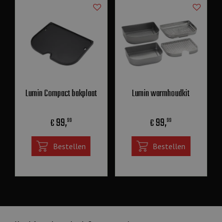
Lumin Compact bakplaat
Lumin warmhoudkit
99
,
99
,
€
€
99
99
Bestellen
Bestellen