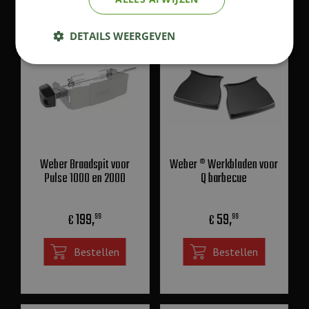
KIJK OOK EENS NAAR:
DETAILS WEERGEVEN
Weber Braadspit voor
Weber ® Werkbladen voor
Pulse 1000 en 2000
Q barbecue
199
,
59
,
€
€
99
99
Bestellen
Bestellen