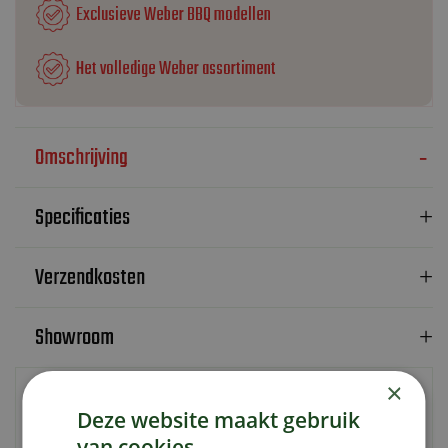
Exclusieve Weber BBQ modellen
Het volledige Weber assortiment
Omschrijving
Specificaties
Verzendkosten
Showroom
×
Maak barbecueën op je Lumin Compact*-elektrische barbecue
gemakkelijker met het onderstel met zijtafel. Het inklapbare
Deze website maakt gebruik
ontwerp is eenvoudig in gebruik en maakt dat deze barbecue
van cookies.