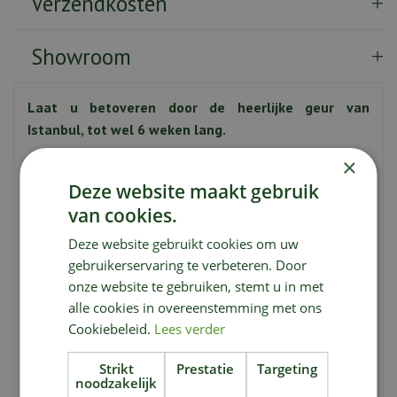
Verzendkosten
Showroom
Laat u betoveren door de heerlijke geur van
Istanbul, tot wel 6 weken lang.
×
Onze Istanbul geurstokjes zijn een must-have voor
iedereen die op zoek is naar een unieke geurbeleving. Met
Deze website maakt gebruik
de combinatie van kruidige, bloemige en luxueuze
van cookies.
geurnoten, zorgen ze voor een sfeer van glamour en
Deze website gebruikt cookies om uw
magie in uw huis. De geurstokjes zijn gemaakt van de
gebruikerservaring te verbeteren. Door
beste grondstoffen en zorgvuldig samengesteld voor
onze website te gebruiken, stemt u in met
een langdurige geurbeleving. Bovendien zijn ze prachtig
alle cookies in overeenstemming met ons
ontworpen en verrijken ze uw huis met hun esthetische
Cookiebeleid.
Lees verder
uitstraling.
Strikt
Prestatie
Targeting
noodzakelijk