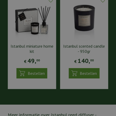
Istanbul miniature home
Istanbul scented candle
kit
- 950gr
49
,
140
,
00
00
€
€
Bestellen
Bestellen
Meer informatie over Istanbul reed diffuser -