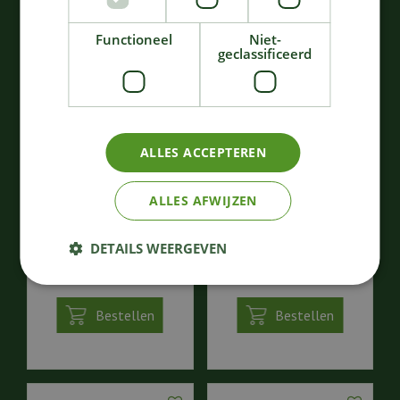
KIJK OOK EENS NAAR:
Functioneel
Niet-
geclassificeerd
ALLES ACCEPTEREN
ALLES AFWIJZEN
Istanbul eau de parfum -
Istanbul reed diffuser -
125ml
120ml
DETAILS WEERGEVEN
125
,
37
,
00
00
€
€
Bestellen
Bestellen