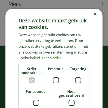
Merk
×
Artikelnummer
143076
Deze website maakt gebruik
EAN code
4078500024105
van cookies.
Merk
Gardena
Deze website gebruikt cookies om uw
gebruikerservaring te verbeteren. Door
onze website te gebruiken, stemt u in met
alle cookies in overeenstemming met ons
KIJK OOK EENS NAAR:
Cookiebeleid.
Lees verder
Strikt
Prestatie
Targeting
noodzakelijk
Functioneel
Niet-
geclassificeerd