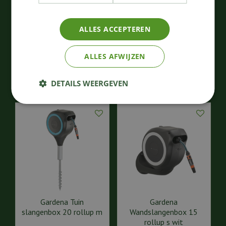
Gardena
Gardena
Wandslangenbox 25
Slangenwagen/slanghas
rollup m/l wit
pel
ALLES ACCEPTEREN
202
,
66
,
99
99
€
€
ALLES AFWIJZEN
Bestellen
Bestellen
DETAILS WEERGEVEN
Gardena Tuin
Gardena
slangenbox 20 rollup m
Wandslangenbox 15
rollup s wit