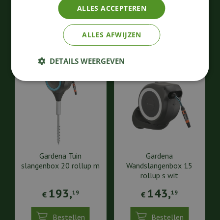
ALLES ACCEPTEREN
Bestellen
Bestellen
ALLES AFWIJZEN
DETAILS WEERGEVEN
Gardena Tuin
Gardena
slangenbox 20 rollup m
Wandslangenbox 15
rollup s wit
193
,
143
,
19
19
€
€
Bestellen
Bestellen