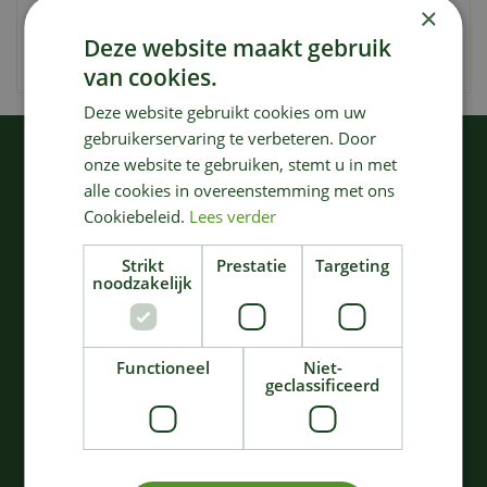
×
EAN code
4078500011808
Deze website maakt gebruik
Merk
Gardena
van cookies.
Deze website gebruikt cookies om uw
gebruikerservaring te verbeteren. Door
KIJK OOK EENS NAAR:
onze website te gebruiken, stemt u in met
alle cookies in overeenstemming met ons
Cookiebeleid.
Lees verder
Strikt
Prestatie
Targeting
noodzakelijk
Functioneel
Niet-
geclassificeerd
Gardena
Gardena
Wandslangenbox 25
Slangenwagen/slanghas
rollup m/l wit
pel
202
,
66
,
99
99
€
€