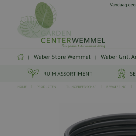
Ga
Vandaag ge
naar
content
Weber Store Wemmel
Weber Grill 
RUIM ASSORTIMENT
SE
HOME
PRODUCTEN
TUINGEREEDSCHAP
BEWATERING