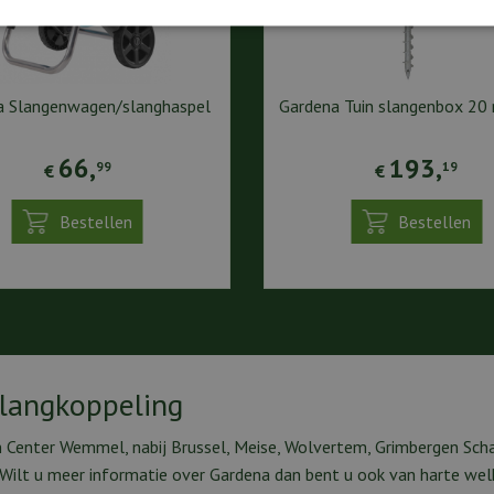
a Slangenwagen/slanghaspel
Gardena Tuin slangenbox 20 
66
,
193
,
99
19
€
€
Bestellen
Bestellen
Slangkoppeling
n Center Wemmel, nabij Brussel, Meise, Wolvertem, Grimbergen Scha
. Wilt u meer informatie over Gardena dan bent u ook van harte we