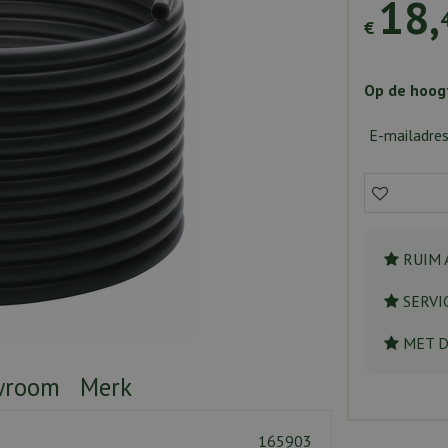
18
,
€
Op de hoogt
E-mailadre
RUIM 
SERVI
MET 
wroom
Merk
165903