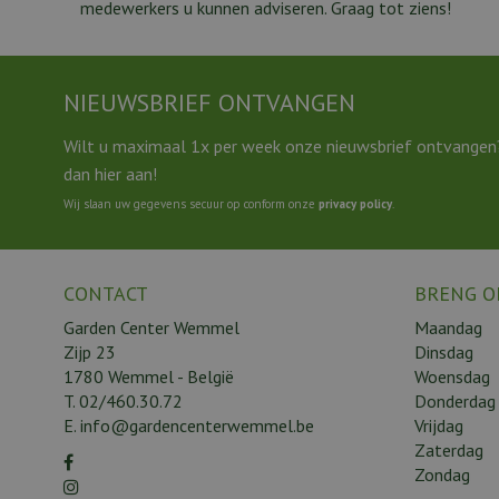
medewerkers u kunnen adviseren. Graag tot ziens!
NIEUWSBRIEF ONTVANGEN
Wilt u maximaal 1x per week onze nieuwsbrief ontvangen
dan hier aan!
Wij slaan uw gegevens secuur op conform onze
privacy policy
.
CONTACT
BRENG O
Garden Center Wemmel
Maandag
Zijp 23
Dinsdag
1780 Wemmel - België
Woensdag
T.
02/460.30.72
Donderdag
E.
info@gardencenterwemmel.be
Vrijdag
Zaterdag
Zondag