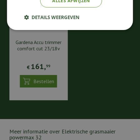
ALLES AFWIJZEN
DETAILS WEERGEVEN
Gardena Accu trimmer
comfort cut 23/18v
161
,
99
€
Bestellen
Meer informatie over Elektrische grasmaaier
powermax 32