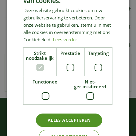
van cookies.
Verzendkosten
Deze website gebruikt cookies om uw
gebruikerservaring te verbeteren. Door
onze website te gebruiken, stemt u in met
Showroom
alle cookies in overeenstemming met ons
Cookiebeleid.
Lees verder
Merk
Strikt
Prestatie
Targeting
noodzakelijk
Artikelnummer
173259
EAN code
4078500022873
Functioneel
Niet-
Merk
Gardena
geclassificeerd
KIJK OOK EENS NAAR:
ALLES ACCEPTEREN