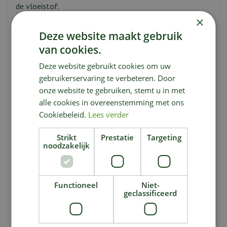
de vloeistof.
×
Deze website maakt gebruik
van cookies.
Deze website gebruikt cookies om uw
3. Ergonomisch ontwerp: De drukspuit is ergonomisch
gebruikerservaring te verbeteren. Door
ontworpen voor comfortabel gebruik. Het handvat ligt
onze website te gebruiken, stemt u in met
prettig in de hand en de spuitkop is eenvoudig te
alle cookies in overeenstemming met ons
bedienen. Daarnaast is de drukspuit voorzien van een
Cookiebeleid.
Lees verder
praktische draagriem, zodat je hem gemakkelijk kunt
meenemen tijdens het werken in de tuin.
Strikt
Prestatie
Targeting
noodzakelijk
Functioneel
Niet-
geclassificeerd
4. Duurzaam en veilig: De drukspuit is gemaakt van
hoogwaardige materialen die zorgen voor duurzaamheid
en een lange levensduur. Het reservoir is transparant,