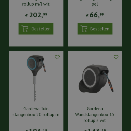
rollup m/l wit
pel
202
,
66
,
99
99
€
€
Bestellen
Bestellen
Gardena Tuin
Gardena
slangenbox 20 rollup m
Wandslangenbox 15
rollup s wit
19
19