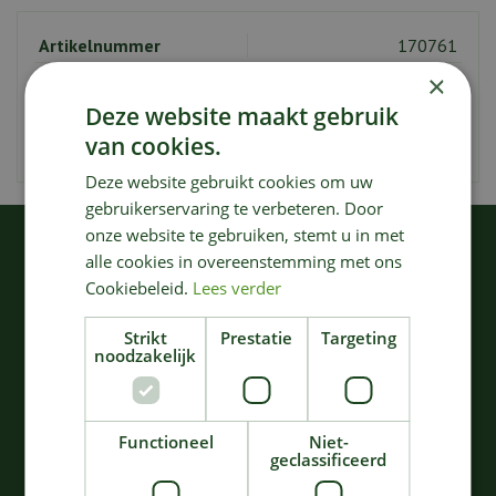
Artikelnummer
170761
EAN code
5420000747692
×
Deze website maakt gebruik
Merk
Serax
van cookies.
Kleur
Grijs
Deze website gebruikt cookies om uw
gebruikerservaring te verbeteren. Door
onze website te gebruiken, stemt u in met
KIJK OOK EENS NAAR:
alle cookies in overeenstemming met ons
Cookiebeleid.
Lees verder
Strikt
Prestatie
Targeting
noodzakelijk
Functioneel
Niet-
geclassificeerd
SCHAAL SURFACE D32
CONTOUR SNIJPLANK