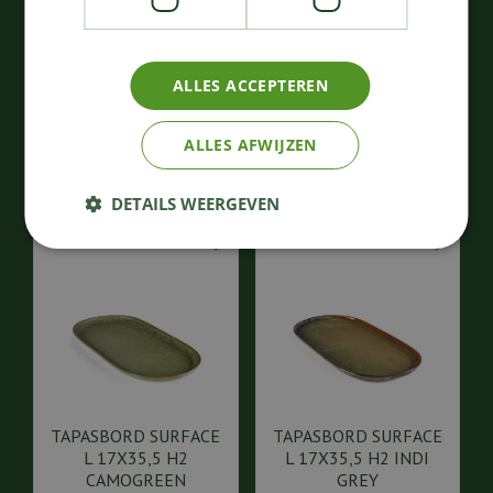
H5,5 CAMOGREEN
SURFACE M 40x20 H2,3
105
,
74
,
00
00
ALLES ACCEPTEREN
€
€
Bestellen
Bestellen
ALLES AFWIJZEN
DETAILS WEERGEVEN
TAPASBORD SURFACE
TAPASBORD SURFACE
L 17X35,5 H2
L 17X35,5 H2 INDI
CAMOGREEN
GREY