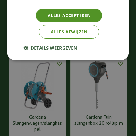
Wandslangenbox 25
rollup m/l wit
ALLES ACCEPTEREN
202
,
111
,
99
99
€
€
ALLES AFWIJZEN
Bestellen
Bestellen
DETAILS WEERGEVEN
Gardena
Gardena Tuin
Slangenwagen/slanghas
slangenbox 20 rollup m
pel