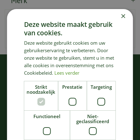
Merk
×
Artikelnummer
173305
Deze website maakt gebruik
EAN code
4078500023443
van cookies.
Merk
Gardena
Deze website gebruikt cookies om uw
gebruikerservaring te verbeteren. Door
onze website te gebruiken, stemt u in met
alle cookies in overeenstemming met ons
KIJK OOK EENS NAAR:
Cookiebeleid.
Lees verder
Strikt
Prestatie
Targeting
noodzakelijk
Functioneel
Niet-
geclassificeerd
Gardena
Gardena assistcut