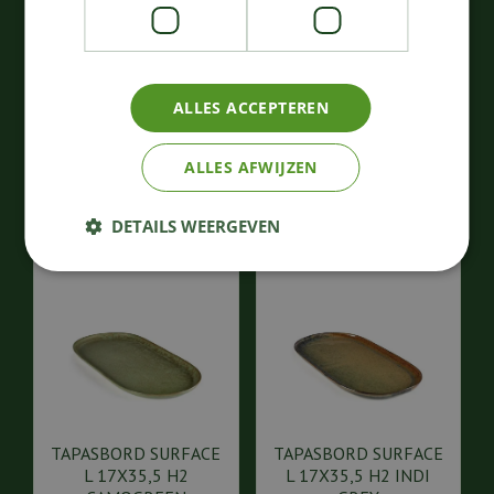
SCHAAL SURFACE D32
CONTOUR SNIJPLANK
H5,5 CAMOGREEN
SURFACE M 40x20 H2,3
105
,
74
,
00
00
€
€
ALLES ACCEPTEREN
Bestellen
Bestellen
ALLES AFWIJZEN
DETAILS WEERGEVEN
TAPASBORD SURFACE
TAPASBORD SURFACE
L 17X35,5 H2
L 17X35,5 H2 INDI