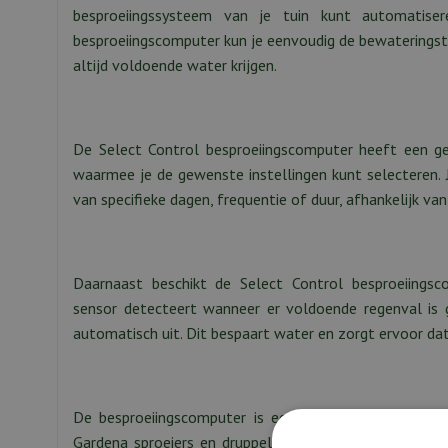
besproeiingssysteem van je tuin kunt automatise
besproeiingscomputer kun je eenvoudig de bewateringstij
altijd voldoende water krijgen.
De Select Control besproeiingscomputer heeft een gebr
waarmee je de gewenste instellingen kunt selecteren. J
van specifieke dagen, frequentie of duur, afhankelijk va
Daarnaast beschikt de Select Control besproeiings
sensor detecteert wanneer er voldoende regenval is 
automatisch uit. Dit bespaart water en zorgt ervoor da
De besproeiingscomputer is eenvoudig te installeren
Gardena sproeiers en druppelslangen. Je kunt meerdere