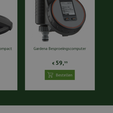
compact
Gardena Besproeiingscomputer
59
,
99
€
Bestellen