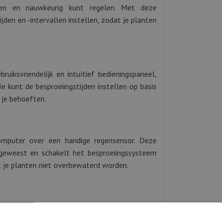
ren en nauwkeurig kunt regelen. Met deze
den en -intervallen instellen, zodat je planten
uiksvriendelijk en intuïtief bedieningspaneel,
e kunt de besproeiingstijden instellen op basis
n je behoeften.
computer over een handige regensensor. Deze
geweest en schakelt het besproeiingssysteem
t je planten niet overbewaterd worden.
 en kan worden aangesloten op verschillende
 beregeningszones instellen en de besproeiing