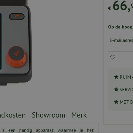
66
,
€
Op de hoogt
E-mailadre
RUIM 
SERVI
MET 
ndkosten
Showroom
Merk
l is een handig apparaat waarmee je het