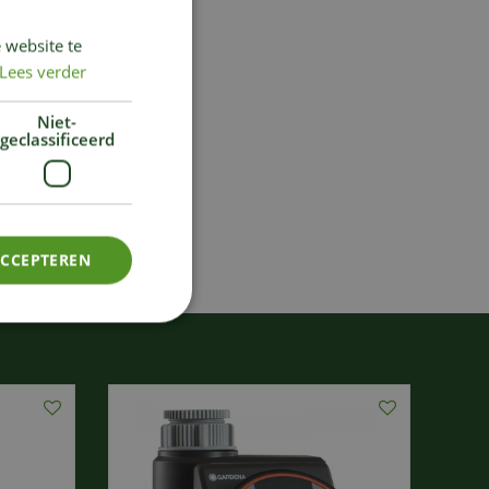
 website te
Lees verder
Niet-
geclassificeerd
ACCEPTEREN