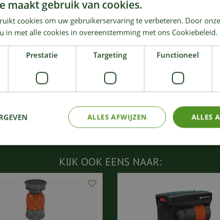
e maakt gebruik van cookies.
ruikt cookies om uw gebruikerservaring te verbeteren. Door onze
 u in met alle cookies in overeenstemming met ons Cookiebeleid.
un je de bewatering van je tuin efficiënt en
Prestatie
Targeting
Functioneel
e maken over het handmatig besproeien van je
orgde tuin.
ERGEVEN
ALLES AFWIJZEN
ALLES 
KIJK OOK EENS NAAR: