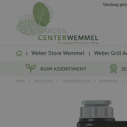
Ga
Vandaag ge
naar
content
Weber Store Wemmel
Weber Grill 
RUIM ASSORTIMENT
SE
HOME
PRODUCTEN
TUINGEREEDSCHAP
BEWATERING