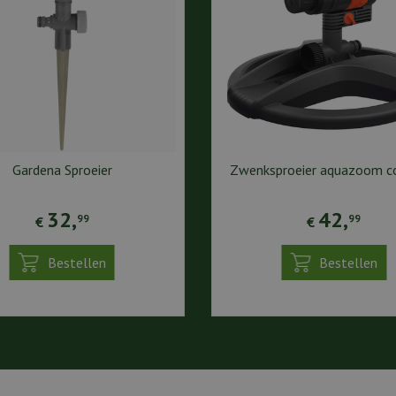
Gardena Sproeier
Zwenksproeier aquazoom 
32
,
42
,
99
99
€
€
Bestellen
Bestellen