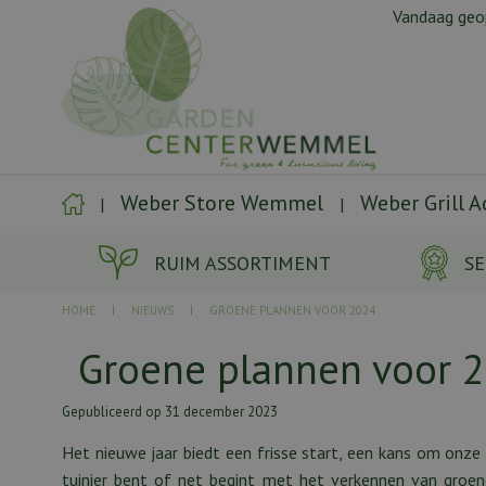
Ga
Vandaag ge
naar
content
Weber Store Wemmel
Weber Grill 
RUIM ASSORTIMENT
SE
HOME
NIEUWS
GROENE PLANNEN VOOR 2024
Groene plannen voor 
Gepubliceerd op
31 december 2023
Het nieuwe jaar biedt een frisse start, een kans om onz
tuinier bent of net begint met het verkennen van groen