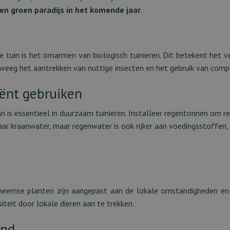
en groen paradijs in het komende jaar
.
tuin is het omarmen van biologisch tuinieren. Dit betekent het ve
erweeg het aantrekken van nuttige insecten en het gebruik van co
iënt gebruiken
van is essentieel in duurzaam tuinieren. Installeer regentonnen om 
aar kraanwater, maar regenwater is ook rijker aan voedingsstoffen, 
nheemse planten zijn aangepast aan de lokale omstandigheden e
iteit door lokale dieren aan te trekken.
ond