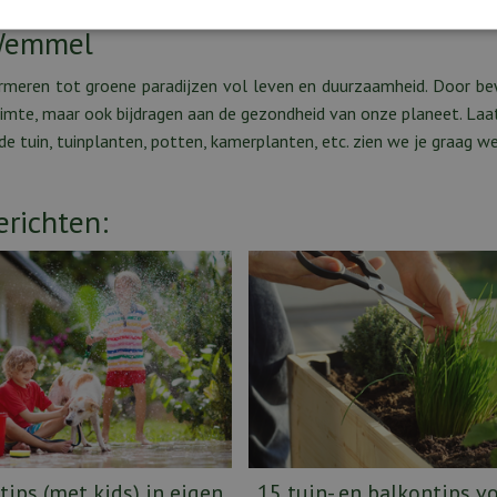
 Wemmel
ormeren tot groene paradijzen vol leven en duurzaamheid. Door b
imte, maar ook bijdragen aan de gezondheid van onze planeet. Laat
e tuin, tuinplanten, potten, kamerplanten, etc. zien we je graag w
erichten:
tips (met kids) in eigen
15 tuin- en balkontips v