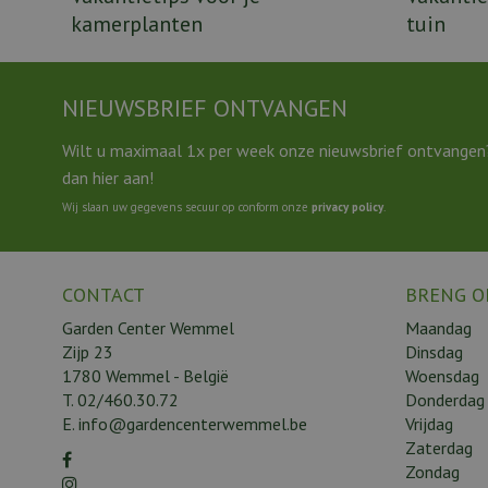
kamerplanten
tuin
NIEUWSBRIEF ONTVANGEN
Wilt u maximaal 1x per week onze nieuwsbrief ontvangen
dan hier aan!
Wij slaan uw gegevens secuur op conform onze
privacy policy
.
CONTACT
BRENG O
Garden Center Wemmel
Maandag
Zijp 23
Dinsdag
1780 Wemmel - België
Woensdag
T.
02/460.30.72
Donderdag
E.
info@gardencenterwemmel.be
Vrijdag
Zaterdag
Zondag