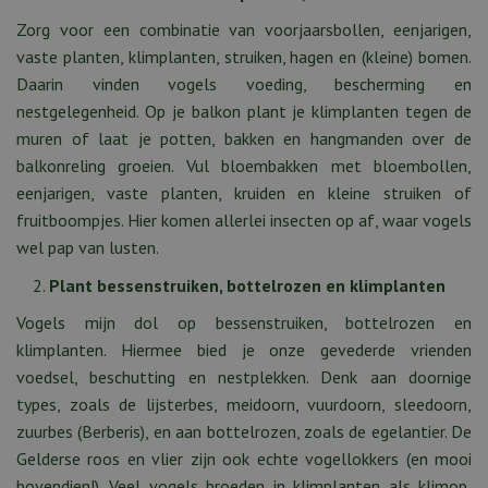
Zorg voor een combinatie van voorjaarsbollen, eenjarigen,
vaste planten, klimplanten, struiken, hagen en (kleine) bomen.
Daarin vinden vogels voeding, bescherming en
nestgelegenheid. Op je balkon plant je klimplanten tegen de
muren of laat je potten, bakken en hangmanden over de
balkonreling groeien. Vul bloembakken met bloembollen,
eenjarigen, vaste planten, kruiden en kleine struiken of
fruitboompjes. Hier komen allerlei insecten op af, waar vogels
wel pap van lusten.
Plant bessenstruiken, bottelrozen en klimplanten
Vogels mijn dol op bessenstruiken, bottelrozen en
klimplanten. Hiermee bied je onze gevederde vrienden
voedsel, beschutting en nestplekken. Denk aan doornige
types, zoals de lijsterbes, meidoorn, vuurdoorn, sleedoorn,
zuurbes (Berberis), en aan bottelrozen, zoals de egelantier. De
Gelderse roos en vlier zijn ook echte vogellokkers (en mooi
bovendien!). Veel vogels broeden in klimplanten als klimop,