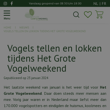
G
NL
|
FR
Vandaag geopend van
08:30
t/m
18:00
a
n
a
a
HOME
NIEUWS
r
VOGELS TELLEN EN LOKKEN TIJDENS HET GROTE VOGELWEEKEND
c
o
Vogels tellen en lokken
n
t
tijdens Het Grote
e
n
Vogelweekend
t
Gepubliceerd op
23 januari 2024
Het laatste weekend van januari is het weer tijd voor
Het
Grote Vogelweekend
. Daar doen steeds meer mensen aan
mee. Vorig jaar waren er in Nederland maar liefst meer dan
170.000 vogelspotters en eindigden de huismus, koolmees en