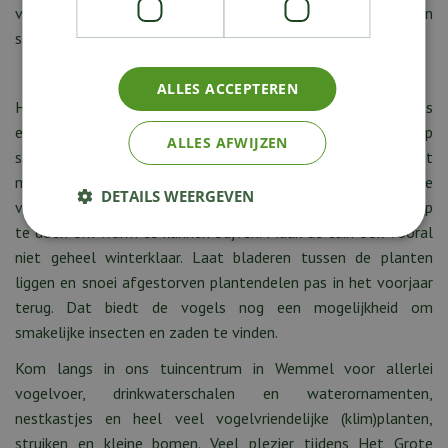
veel andere dieren). Maar ook in de winter willen ze graag een
slokje water.
Voer de vogels bij in de koude wintermaanden
ALLES ACCEPTEREN
Hang vetbollen, pindaslingers of een voedersilo op of plaats
een voederschaal op een verhoging of een voederhuisje op
ALLES AFWIJZEN
standaard. Speciale vogelpindakaas, al dan niet met
meelwormen of bessen erin, valt ook zeer in de smaak. De
DETAILS WEERGEVEN
vogels moeten namelijk flink eten om voldoende energie op
te doen om warm te kunnen blijven. Maak de tuin ook vooral
niet geheel winterklaar. Laat bladeren tussen de planten
liggen en snoei afgestorven plantendelen pas in het voorjaar
terug. Dat biedt de vogels nog een mogelijkheid om
smakelijke insecten en zaden te vinden.
Kom langs in ons tuincentrum in Wemmel voor allerlei
vogelvoer, drinkwaterschalen en waterornamenten,
nestkastjes en heel veel vogelvriendelijke (klim)planten,
struiken en kleine bomen. Veel plezier tijdens Het Grote